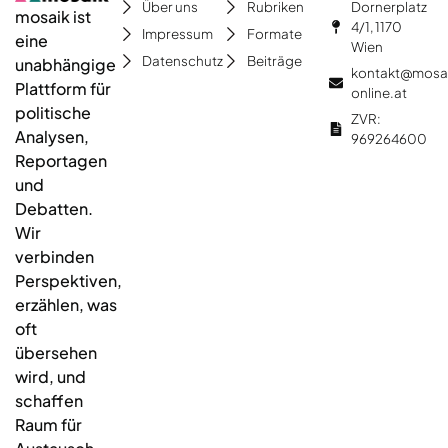
Dornerplatz
Über uns
Rubriken
mosaik ist
4/1, 1170
Impressum
Formate
eine
Wien
Datenschutz
Beiträge
unabhängige
kontakt@mosa
Plattform für
online.at
politische
ZVR:
Analysen,
969264600
Reportagen
und
Debatten.
Wir
verbinden
Perspektiven,
erzählen, was
oft
übersehen
wird, und
schaffen
Raum für