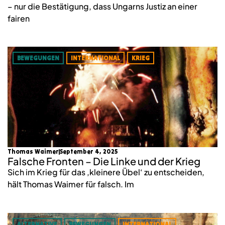
– nur die Bestätigung, dass Ungarns Justiz an einer
fairen
BEWEGUNGEN
INTERNATIONAL
KRIEG
Thomas Waimer
September 4, 2025
Falsche Fronten – Die Linke und der Krieg
Sich im Krieg für das ‚kleinere Übel‘ zu entscheiden,
hält Thomas Waimer für falsch. Im
ALTERNATIVE
BEWEGUNGEN
INTERNATIONAL