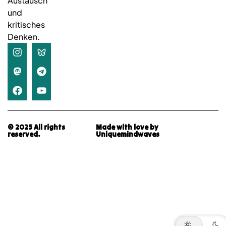
Austausch
und
kritisches
Denken.
© 2025 All rights
Made with love by
reserved.
Uniquemindwaves