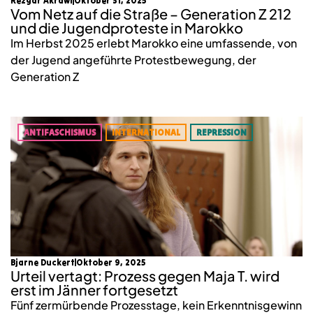
Rezgar Akrawi
Oktober 31, 2025
Vom Netz auf die Straße – Generation Z 212
und die Jugendproteste in Marokko
Im Herbst 2025 erlebt Marokko eine umfassende, von
der Jugend angeführte Protestbewegung, der
Generation Z
ANTIFASCHISMUS
INTERNATIONAL
REPRESSION
Bjarne Duckert
Oktober 9, 2025
Urteil vertagt: Prozess gegen Maja T. wird
erst im Jänner fortgesetzt
Fünf zermürbende Prozesstage, kein Erkenntnisgewinn