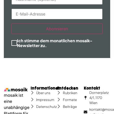
Abonnieren
Ich stimme dem monatlichen mosaik-
Newsletter zu.
Informationen
Entdecken
Kontakt
Dornerplatz
Über uns
Rubriken
mosaik ist
4/1, 1170
Impressum
Formate
eine
Wien
Datenschutz
Beiträge
unabhängige
kontakt@mosa
Plattform für