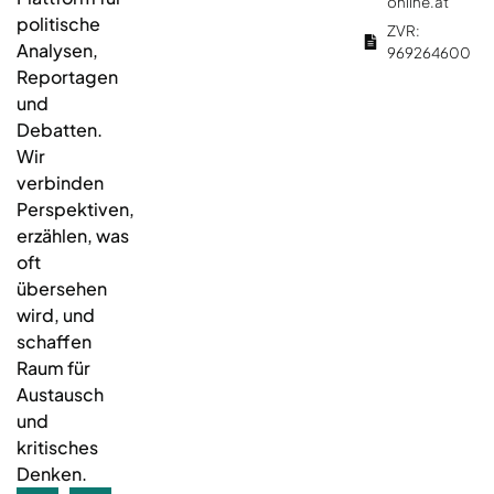
online.at
politische
ZVR:
Analysen,
969264600
Reportagen
und
Debatten.
Wir
verbinden
Perspektiven,
erzählen, was
oft
übersehen
wird, und
schaffen
Raum für
Austausch
und
kritisches
Denken.