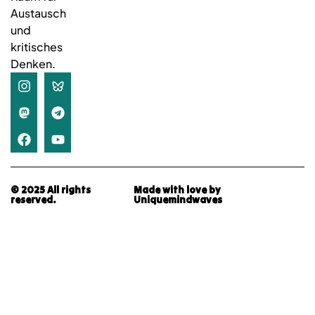
Austausch
und
kritisches
Denken.
© 2025 All rights
Made with love by
reserved.
Uniquemindwaves