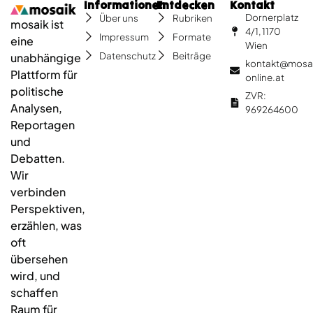
Informationen
Entdecken
Kontakt
Dornerplatz
Über uns
Rubriken
mosaik ist
4/1, 1170
Impressum
Formate
eine
Wien
Datenschutz
Beiträge
unabhängige
kontakt@mosa
Plattform für
online.at
politische
ZVR:
Analysen,
969264600
Reportagen
und
Debatten.
Wir
verbinden
Perspektiven,
erzählen, was
oft
übersehen
wird, und
schaffen
Raum für