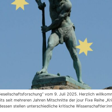
e Gesellschaftsforschung“ vom 9. Juli 2025. Herzlich willk
s seit mehreren Jahren Mitschnitte der jour Fixe Reihe „Kri
dessen stellen unterschiedliche kritische Wissenschaftler:in