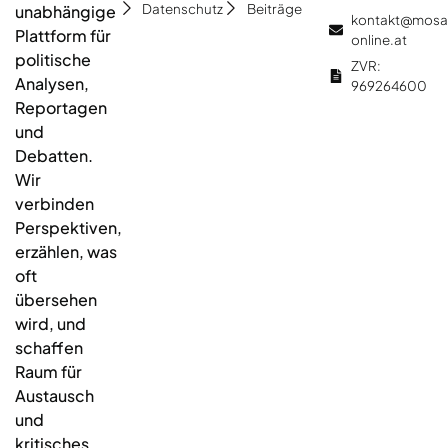
Datenschutz
Beiträge
unabhängige
kontakt@mosa
Plattform für
online.at
politische
ZVR:
Analysen,
969264600
Reportagen
und
Debatten.
Wir
verbinden
Perspektiven,
erzählen, was
oft
übersehen
wird, und
schaffen
Raum für
Austausch
und
kritisches