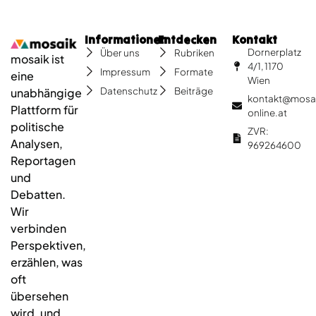
Informationen
Entdecken
Kontakt
Dornerplatz
Über uns
Rubriken
mosaik ist
4/1, 1170
Impressum
Formate
eine
Wien
Datenschutz
Beiträge
unabhängige
kontakt@mosa
Plattform für
online.at
politische
ZVR:
Analysen,
969264600
Reportagen
und
Debatten.
Wir
verbinden
Perspektiven,
erzählen, was
oft
übersehen
wird, und