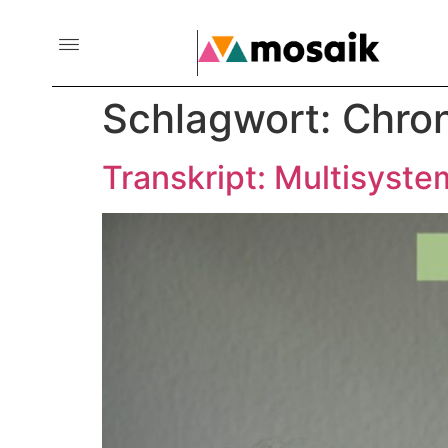
Schlagwort:
Chron
Transkript: Multisyst