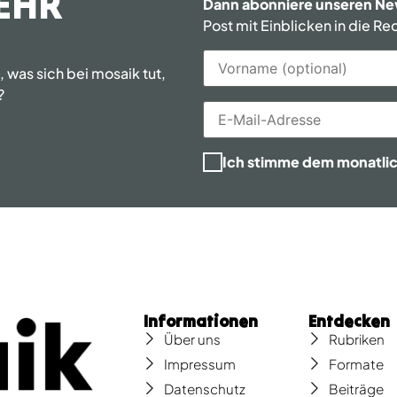
EHR
Dann abonniere unseren Ne
Post mit Einblicken in die R
was sich bei mosaik tut,
?
Ich stimme dem monatli
Informationen
Entdecken
Über uns
Rubriken
Impressum
Formate
Datenschutz
Beiträge