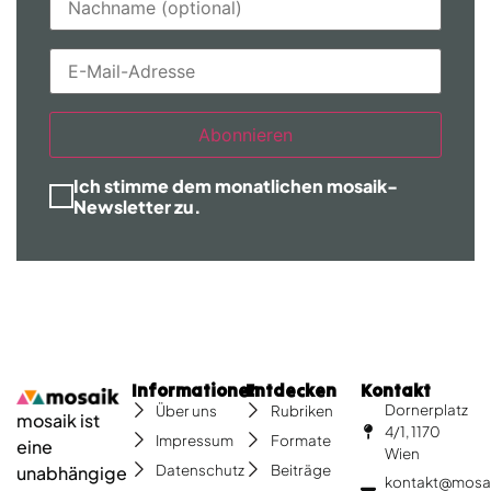
Abonnieren
Ich stimme dem monatlichen mosaik-
Newsletter zu.
Informationen
Entdecken
Kontakt
Dornerplatz
Über uns
Rubriken
mosaik ist
4/1, 1170
Impressum
Formate
eine
Wien
Datenschutz
Beiträge
unabhängige
kontakt@mosa