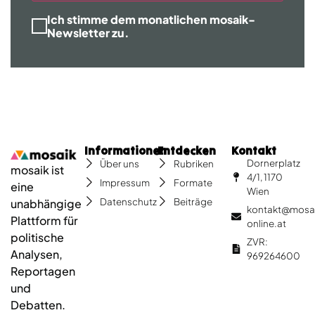
Ich stimme dem monatlichen mosaik-
Newsletter zu.
Informationen
Entdecken
Kontakt
Dornerplatz
Über uns
Rubriken
mosaik ist
4/1, 1170
Impressum
Formate
eine
Wien
Datenschutz
Beiträge
unabhängige
kontakt@mosa
Plattform für
online.at
politische
ZVR:
Analysen,
969264600
Reportagen
und
Debatten.