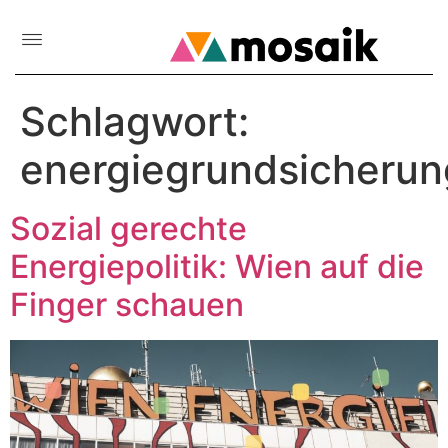
Schlagwort:
energiegrundsicherun
Sozial gerechte
Energiepolitik: Wien auf die
Finger schauen