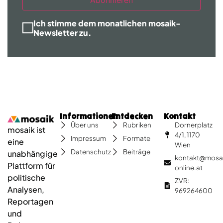
Ich stimme dem monatlichen mosaik-
Newsletter zu.
Informationen
Entdecken
Kontakt
Dornerplatz
Über uns
Rubriken
mosaik ist
4/1, 1170
Impressum
Formate
eine
Wien
Datenschutz
Beiträge
unabhängige
kontakt@mosa
Plattform für
online.at
politische
ZVR:
Analysen,
969264600
Reportagen
und