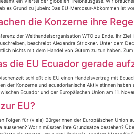
esamt ein Viertel der globalen Treibhausgase. Wir brauchen 
gab es Grund zu jubeln: Das EU-Mercosur-Abkommen ist vore
hen die Konzerne ihre Regel
nferenz der Welthandelsorganisation WTO zu Ende. Ihr Ziel is
tzuschreiben, beschreibt Alexandra Strickner. Unter dem
ntlich nichts mit dem Handel von Gütern zu tun haben. Zum 
Was die EU Ecuador gerade auf
wischenzeit schließt die EU einen Handelsvertrag mit Ecuad
ssen der Konzerne und ecuadorianische AktivistInnen haben
wischen Ecuador und der Europäischen Union am 11. Novem
 zur EU?
hen Folgen für (viele) BürgerInnen der Europäischen Union a
 aussehen? Worin müssten ihre Grundsätze bestehen? Über w