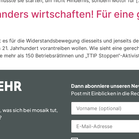
 müsste sie starten, um nicht Hindernis, sondern Motor für 
nders wirtschaften! Für eine
es für die Widerstandsbewegung diesseits und jenseits des 
m 21. Jahrhundert vorantreiben wollen. Wie sieht eine gere
e mehr als 150 BetriebsrätInnen und „TTIP Stoppen“-Aktivis
EHR
Dann abonniere unseren Ne
Post mit Einblicken in die R
was sich bei mosaik tut,
?