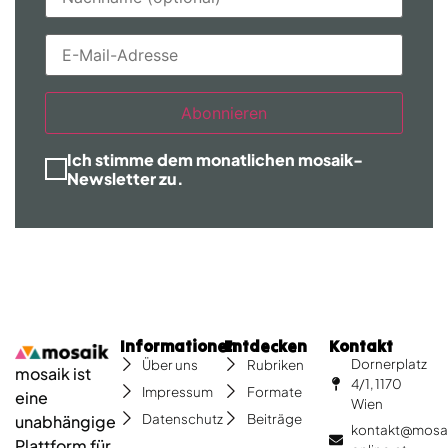
Abonnieren
Ich stimme dem monatlichen mosaik-
Newsletter zu.
Informationen
Entdecken
Kontakt
Dornerplatz
Über uns
Rubriken
mosaik ist
4/1, 1170
Impressum
Formate
eine
Wien
Datenschutz
Beiträge
unabhängige
kontakt@mosa
Plattform für