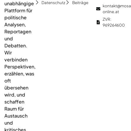
Datenschutz
Beiträge
unabhängige
kontakt@mosa
Plattform für
online.at
politische
ZVR:
Analysen,
969264600
Reportagen
und
Debatten.
Wir
verbinden
Perspektiven,
erzählen, was
oft
übersehen
wird, und
schaffen
Raum für
Austausch
und
kritisches