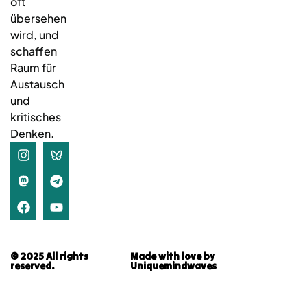
oft
übersehen
wird, und
schaffen
Raum für
Austausch
und
kritisches
Denken.
© 2025 All rights
Made with love by
reserved.
Uniquemindwaves