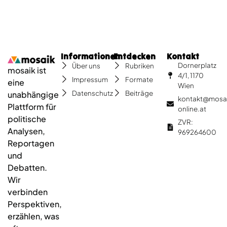
Informationen
Entdecken
Kontakt
Dornerplatz
Über uns
Rubriken
mosaik ist
4/1, 1170
Impressum
Formate
eine
Wien
Datenschutz
Beiträge
unabhängige
kontakt@mosa
Plattform für
online.at
politische
ZVR:
Analysen,
969264600
Reportagen
und
Debatten.
Wir
verbinden
Perspektiven,
erzählen, was