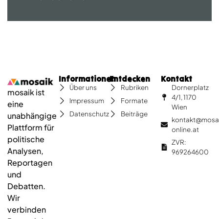
Informationen
Entdecken
Kontakt
Dornerplatz
Über uns
Rubriken
mosaik ist
4/1, 1170
Impressum
Formate
eine
Wien
Datenschutz
Beiträge
unabhängige
kontakt@mosa
Plattform für
online.at
politische
ZVR:
Analysen,
969264600
Reportagen
und
Debatten.
Wir
verbinden