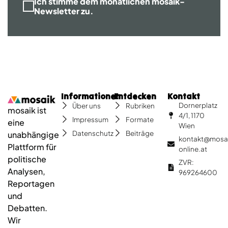
Ich stimme dem monatlichen mosaik-
Newsletter zu.
Informationen
Entdecken
Kontakt
Dornerplatz
Über uns
Rubriken
mosaik ist
4/1, 1170
Impressum
Formate
eine
Wien
Datenschutz
Beiträge
unabhängige
kontakt@mosa
Plattform für
online.at
politische
ZVR:
Analysen,
969264600
Reportagen
und
Debatten.
Wir