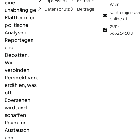
Impressum
Formate
eine
Wien
Datenschutz
Beiträge
unabhängige
kontakt@mosa
Plattform für
online.at
politische
ZVR:
Analysen,
969264600
Reportagen
und
Debatten.
Wir
verbinden
Perspektiven,
erzählen, was
oft
übersehen
wird, und
schaffen
Raum für
Austausch
und