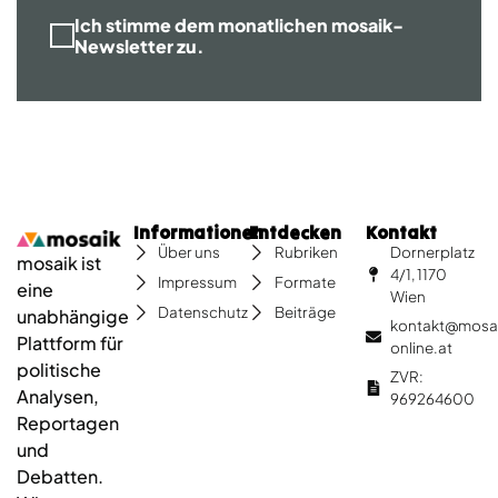
Ich stimme dem monatlichen mosaik-
Newsletter zu.
Informationen
Entdecken
Kontakt
Dornerplatz
Über uns
Rubriken
mosaik ist
4/1, 1170
Impressum
Formate
eine
Wien
Datenschutz
Beiträge
unabhängige
kontakt@mosa
Plattform für
online.at
politische
ZVR:
Analysen,
969264600
Reportagen
und
Debatten.