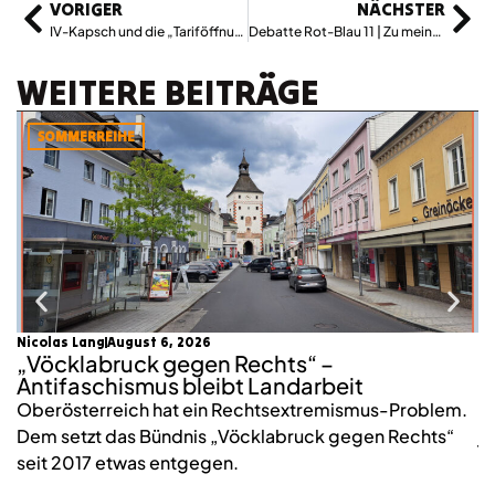
VORIGER
NÄCHSTER
IV-Kapsch und die „Tariföffnung“: Troika für Austria?
Debatte Rot-Blau 11 | Zu meinem Austritt
WEITERE BEITRÄGE
SOMMERREIHE
Nicolas Lang
August 6, 2026
mo
„Vöcklabruck gegen Rechts“ –
K
Antifaschismus bleibt Landarbeit
S
Oberösterreich hat ein Rechtsextremismus-Problem.
2
Dem setzt das Bündnis „Vöcklabruck gegen Rechts“
j
seit 2017 etwas entgegen.