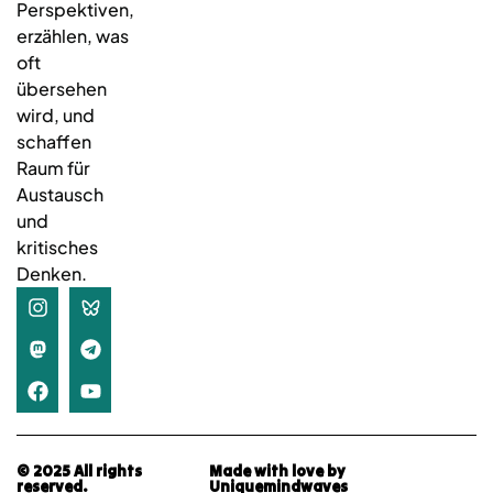
Perspektiven,
erzählen, was
oft
übersehen
wird, und
schaffen
Raum für
Austausch
und
kritisches
Denken.
© 2025 All rights
Made with love by
reserved.
Uniquemindwaves