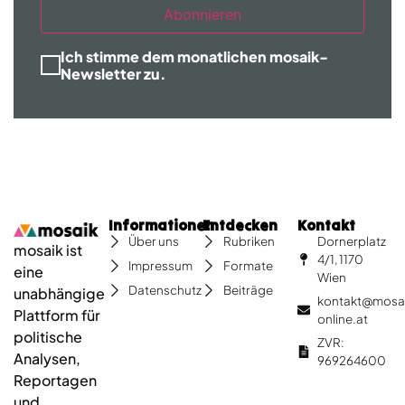
Abonnieren
Ich stimme dem monatlichen mosaik-
Newsletter zu.
Informationen
Entdecken
Kontakt
Dornerplatz
Über uns
Rubriken
mosaik ist
4/1, 1170
Impressum
Formate
eine
Wien
Datenschutz
Beiträge
unabhängige
kontakt@mosa
Plattform für
online.at
politische
ZVR:
Analysen,
969264600
Reportagen
und