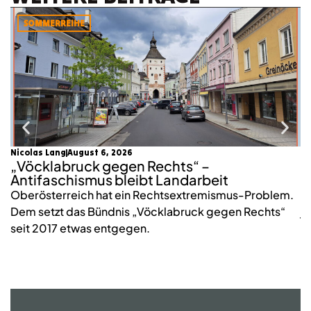
SOMMERREIHE
Nicolas Lang
August 6, 2026
mo
„Vöcklabruck gegen Rechts“ –
K
Antifaschismus bleibt Landarbeit
S
Oberösterreich hat ein Rechtsextremismus-Problem.
2
Dem setzt das Bündnis „Vöcklabruck gegen Rechts“
j
seit 2017 etwas entgegen.