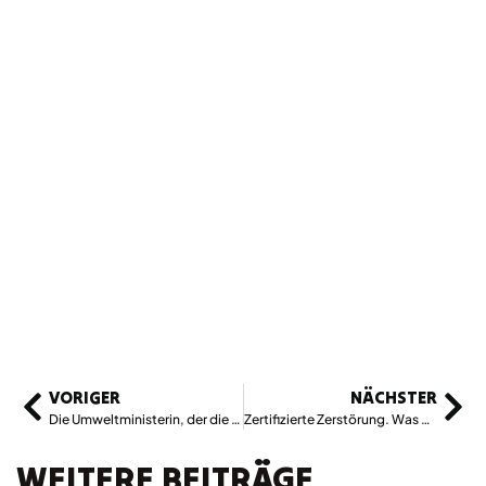
VORIGER
NÄCHSTER
Die Umweltministerin, der die Umwelt egal ist: So tickt Elisabeth Köstinger
Zertifizierte Zerstörung. Was hinter den „Gütesiegeln“ im Supermarkt steckt
WEITERE BEITRÄGE