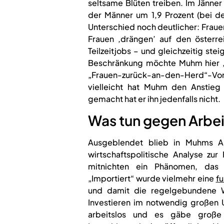
seltsame Blüten treiben. Im Jänner
der Männer um 1,9 Prozent (bei 
Unterschied noch deutlicher: Frauen
Frauen ‚drängen’ auf den österr
Teilzeitjobs – und gleichzeitig st
Beschränkung möchte Muhm hier „
„Frauen-zurück-an-den-Herd“-Vors
vielleicht hat Muhm den Anstieg 
gemacht hat er ihn jedenfalls nicht.
Was tun gegen Arbei
Ausgeblendet blieb in Muhms Aus
wirtschaftspolitische Analyse zur 
mitnichten ein Phänomen, das 
„Importiert“ wurde vielmehr eine
fu
und damit die regelgebundene Wirt
Investieren im notwendig großen U
arbeitslos und es gäbe große