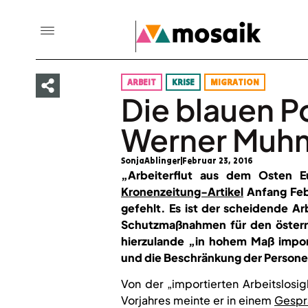
ARBEIT
KRISE
MIGRATION
Die blauen P
Werner Muh
SonjaAblinger
Februar 23, 2016
„Arbeiterflut aus dem Osten E
Kronenzeitung-Artikel
Anfang Feb
gefehlt. Es ist der scheidende 
Schutzmaßnahmen für den österrei
hierzulande „in hohem Maß impor
und die Beschränkung der Personen
Von der „importierten Arbeitslosig
Vorjahres meinte er in einem
Gespr