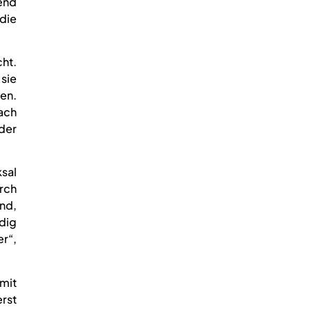
end
die
ht.
sie
fen.
ach
der
ksal
urch
ind,
dig
er“,
mit
rst