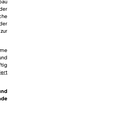
sbau
der
che
der
zur
ame
und
ftig
ert
und
nde