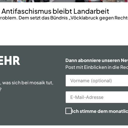
 Antifaschismus bleibt Landarbeit
roblem. Dem setzt das Bündnis „Vöcklabruck gegen Rechts
EHR
Dann abonniere unseren Ne
Post mit Einblicken in die R
was sich bei mosaik tut,
?
Ich stimme dem monatli