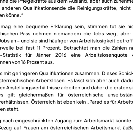
ohne die Pflegekräfte aus dem Ausland, aber auch zunehm
anderen Qualifikationsende die Reinigungskräfte, nicht 
ten könne.“
t“ mag eine bequeme Erklärung sein, stimmen tut sie nic
ichischen Pass nehmen niemandem die Jobs weg, aber 
obs an – und sie sind häufiger von Arbeitslosigkeit betrof
erweile bei fast 11 Prozent. Betrachtet man die Zahlen n
Statistik
für Jänner 2016 eine Arbeitslosenquote 
nnen von 16 Prozent aus.
ils mit geringeren Qualifikationen zusammen. Dieses Schic
 österreichischen Arbeitslosen. Es lässt sich aber auch dad
ren Anstellungsverhältnisse arbeiten und daher die ersten s
s gilt gleichermaßen für österreichische unselbstän
erhältnissen. Österreich ist eben kein „Paradies für Arbeit
en steht.
 nach eingeschränkten Zugang zum Arbeitsmarkt könnte 
 Bezug auf Frauen am österreichischen Arbeitsmarkt äuße