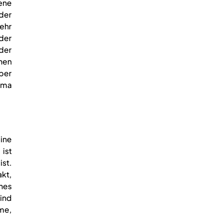
jene
der
mehr
der
 der
nen
ber
ema
ine
ist
st.
kt,
hes
ind
me,