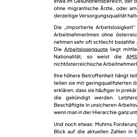
etwa im Gesundheitsbereich, der 
ohne migrantische Ärzte, oder am 
derzeitige Versorgungsqualität hal
Die „importierte Arbeitslosigkei
ArbeitnehmerInnen ohne österre
nehmen sehr oft schlecht bezahlte J
Die
Arbeitslosenquote
liegt mittl
Nationalität, so weist die
AMS-
nichtösterreichische ArbeitnehmerI
Ihre höhere Betroffenheit hängt te
teilen sie mit geringqualifizierten
erklären, dass sie häufiger in prekä
die gekündigt werden. Letztere
Beschäftigte in unsicheren Arbeitsv
wenn man in der Hierarchie ganz unt
Und noch etwas: Muhms Forderung
Blick auf die aktuellen Zahlen in