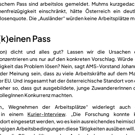
ischem Pass sind arbeitslos gemeldet. Muhms kurzgedac
freizügigkeit einschränkt, hätte Österreich ein deutl
losenquote. Die „Ausländer“ würden keine Arbeitsplätze m
(k)einen Pass
tion) dicht und alles gut? Lassen wir die Ursachen 
konzentrieren uns nur auf den konkreten Vorschlag. Würde
igkeit das Problem lösen? Nein, sagt AMS-Vorstand Johan
h der Meinung sein, dass zu viele Arbeitskräfte auf dem M
 der EU. Und insgesamt hat der österreichische Standort von
ei eher so, dass gut ausgebildete, junge ZuwandererInnen
 KollegInnen Konkurrenz machten.
m„ Wegnehmen der Arbeitsplätze“ widerlegt auch 
fl in einem
Kurier-Interview
. „Die Forschung konnte k
dort eingesetzt werden, wo es kein ausreichendes heimisc
ngigen Arbeitsbedingungen diese Tätigkeiten ausüben will