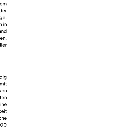
nem
 der
ge,
n in
and
en.
ler
dig
mit
 von
ten
ine
eit
che
000