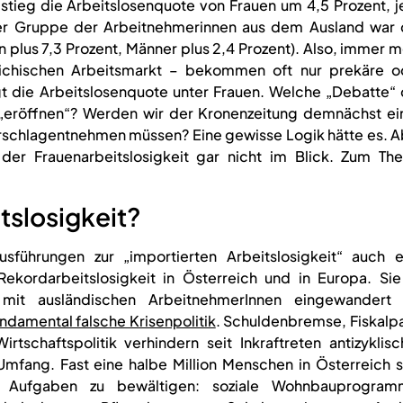
 stieg die Arbeitslosenquote von Frauen um 4,5 Prozent, 
der Gruppe der Arbeitnehmerinnen aus dem Ausland war 
 plus 7,3 Prozent, Männer plus 2,4 Prozent). Also, immer 
eichischen Arbeitsmarkt – bekommen oft nur prekäre o
eigt die Arbeitslosenquote unter Frauen. Welche „Debatte“
eröffnen“? Werden wir der Kronenzeitung demnächst ei
chlagentnehmen müssen? Eine gewisse Logik hätte es. A
der Frauenarbeitslosigkeit gar nicht im Blick. Zum Th
tslosigkeit?
führungen zur „importierten Arbeitslosigkeit“ auch e
Rekordarbeitslosigkeit in Österreich und in Europa. Sie 
mit ausländischen ArbeitnehmerInnen eingewandert i
ndamental falsche Krisenpolitik
. Schuldenbremse, Fiskalpa
schaftspolitik verhindern seit Inkraftreten antizyklisc
mfang. Fast eine halbe Million Menschen in Österreich s
 Aufgaben zu bewältigen: soziale Wohnbauprogram