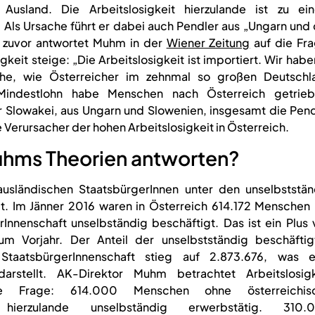
Ausland. Die Arbeitslosigkeit hierzulande ist zu ei
 Als Ursache führt er dabei auch Pendler aus „Ungarn und
t zuvor antwortet Muhm in der
Wiener Zeitung
auf die Fra
keit steige: „Die Arbeitslosigkeit ist importiert. Wir habe
che, wie Österreicher im zehnmal so großen Deutschl
 Mindestlohn habe Menschen nach Österreich getrieb
 Slowakei, aus Ungarn und Slowenien, insgesamt die Pend
Verursacher der hohen Arbeitslosigkeit in Österreich.
Muhms Theorien antworten?
 ausländischen StaatsbürgerInnen unter den unselbststän
gt. Im Jänner 2016 waren in Österreich 614.172 Menschen 
rInnenschaft unselbständig beschäftigt. Das ist ein Plus
m Vorjahr. Der Anteil der unselbstständig beschäftig
StaatsbürgerInnenschaft stieg auf 2.873.676, was e
rstellt. AK-Direktor Muhm betrachtet Arbeitslosigk
he Frage: 614.000 Menschen ohne österreichis
d hierzulande unselbständig erwerbstätig. 310.