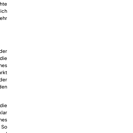
hte
ich
ehr
der
 die
nes
arkt
 der
 den
die
lar
hes
. So