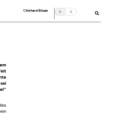
Unterstützen
nem
eit
nte
sei
el“
des
 ein