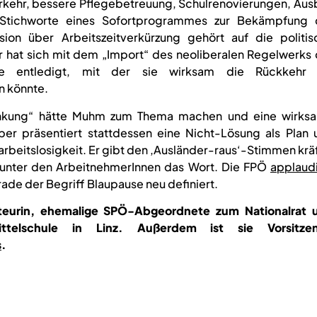
Verkehr, bessere Pflegebetreuung, Schulrenovierungen, Au
e Stichworte eines Sofortprogrammes zur Bekämpfung 
ssion über Arbeitszeitverkürzung gehört auf die politis
 hat sich mit dem „Import“ des neoliberalen Regelwerks 
mente entledigt, mit der sie wirksam die Rückkehr 
n könnte.
ränkung“ hätte Muhm zum Thema machen und eine wirks
aber präsentiert stattdessen eine Nicht-Lösung als Plan 
rbeitslosigkeit. Er gibt den ‚Ausländer-raus‘-Stimmen krä
 unter den ArbeitnehmerInnen das Wort. Die FPÖ
applaudi
ade der Begriff Blaupause neu definiert.
kteurin, ehemalige SPÖ-Abgeordnete zum Nationalrat 
telschule in Linz. Außerdem ist sie Vorsitze
s
.