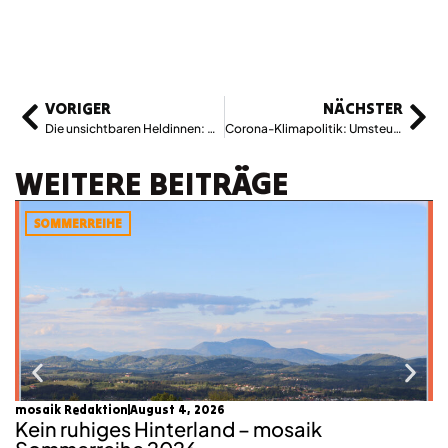
VORIGER
NÄCHSTER
Die unsichtbaren Heldinnen: Alleinerziehende in der Corona-Krise
Corona-Klimapolitik: Umsteuern oder Vertiefung der Klimakrise?
WEITERE BEITRÄGE
SOMMERREIHE
mosaik Redaktion
August 4, 2026
Lu
Kein ruhiges Hinterland – mosaik
W