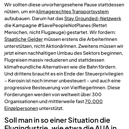
Wir sollten diese unvorhergesehene Pause stattdessen
nützen, um ein
klimagerechtes Transportsystem
aufzubauen. Darum hat das
Stay Grounded-Netzwerk
die Kampagne #SavePeopleNotPlanes (Rettet
Menschen, nicht Flugzeuge) gestartet. Wir fordern:
Staatliche Gelder
müssen erstens die ArbeiterInnen
unterstützen, nicht AktionärInnen. Zweitens müssen wir
jetzt einen nachhaltigen Umbau des Sektors beginnen,
Flugreisen massiv reduzieren und stattdessen
klimafreundliche Alternativen wie die Bahn fördern.
Und drittens braucht es ein Ende der Steuerprivilegien
– Kerosin ist noch immer unbesteuert – und auch eine
progressive Besteuerung von VielfliegerInnen. Diese
Forderungen werden von weltweit über 300
Organisationen und mittlerweile fast
70.000
Einzelpersonen
unterstützt.
Soll man in so einer Situation die
Flugindustrie, wie etwa die AUA in