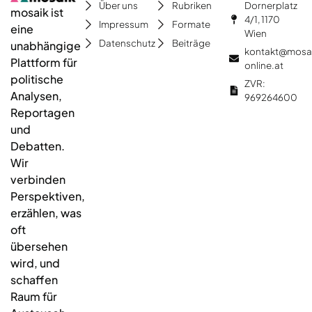
Dornerplatz
Über uns
Rubriken
mosaik ist
4/1, 1170
Impressum
Formate
eine
Wien
Datenschutz
Beiträge
unabhängige
kontakt@mosa
Plattform für
online.at
politische
ZVR:
Analysen,
969264600
Reportagen
und
Debatten.
Wir
verbinden
Perspektiven,
erzählen, was
oft
übersehen
wird, und
schaffen
Raum für