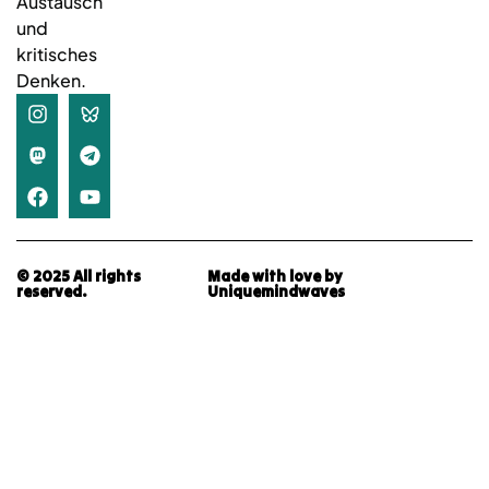
Austausch
und
kritisches
Denken.
© 2025 All rights
Made with love by
reserved.
Uniquemindwaves