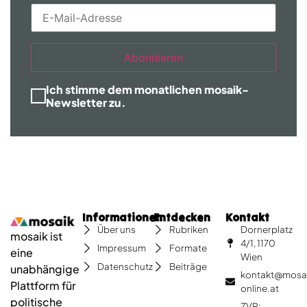
Abonnieren
Ich stimme dem monatlichen mosaik-
Newsletter zu.
Informationen
Entdecken
Kontakt
Dornerplatz
Über uns
Rubriken
mosaik ist
4/1, 1170
Impressum
Formate
eine
Wien
Datenschutz
Beiträge
unabhängige
kontakt@mosa
Plattform für
online.at
politische
ZVR: