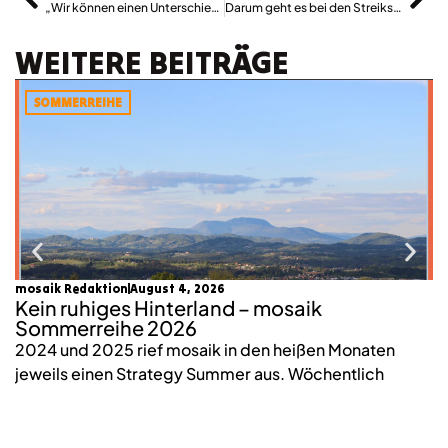
„Wir können einen Unterschied machen“
Darum geht es bei den Streiks in der Sozialwirtschaft
WEITERE BEITRÄGE
SOMMERREIHE
mosaik Redaktion
August 4, 2026
Lu
Kein ruhiges Hinterland – mosaik
W
Sommerreihe 2026
n
2024 und 2025 rief mosaik in den heißen Monaten
W
jeweils einen Strategy Summer aus. Wöchentlich
wi