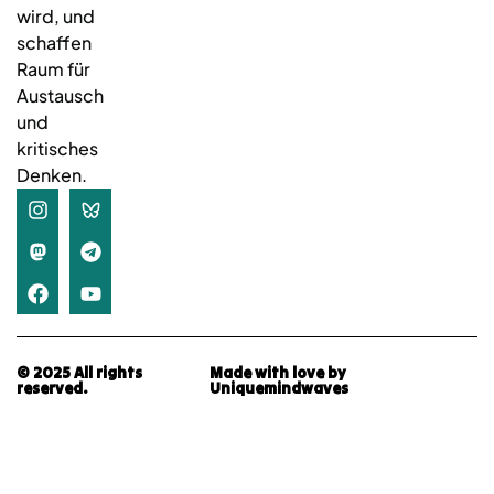
wird, und
schaffen
Raum für
Austausch
und
kritisches
Denken.
© 2025 All rights
Made with love by
reserved.
Uniquemindwaves