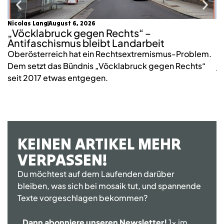
Nicolas Lang
August 6, 2026
mo
„Vöcklabruck gegen Rechts“ –
K
Antifaschismus bleibt Landarbeit
S
Oberösterreich hat ein Rechtsextremismus-Problem.
2
Dem setzt das Bündnis „Vöcklabruck gegen Rechts“
j
seit 2017 etwas entgegen.
KEINEN ARTIKEL MEHR
VERPASSEN!
Du möchtest auf dem Laufenden darüber
bleiben, was sich bei mosaik tut, und spannende
Texte vorgeschlagen bekommen?
Dann abonniere unseren Newsletter!
1x im