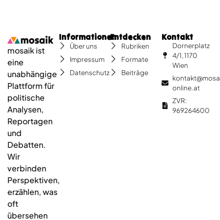
Informationen
Entdecken
Kontakt
Dornerplatz
Über uns
Rubriken
mosaik ist
4/1, 1170
Impressum
Formate
eine
Wien
Datenschutz
Beiträge
unabhängige
kontakt@mosa
Plattform für
online.at
politische
ZVR:
Analysen,
969264600
Reportagen
und
Debatten.
Wir
verbinden
Perspektiven,
erzählen, was
oft
übersehen