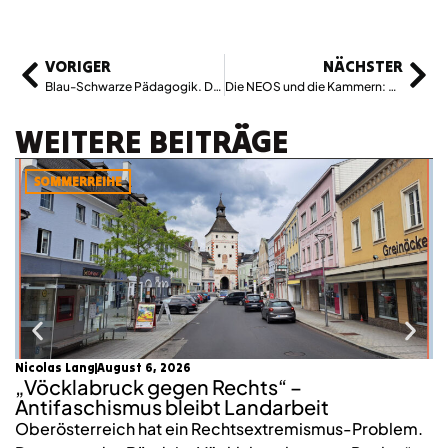
VORIGER
NÄCHSTER
Blau-Schwarze Pädagogik. Das Bildungsprogramm von ÖVP und FPÖ führt in eine düstere Zukunft
Die NEOS und die Kammern: Auf Viktor Orbáns Spuren
WEITERE BEITRÄGE
SOMMERREIHE
Nicolas Lang
August 6, 2026
mo
„Vöcklabruck gegen Rechts“ –
K
Antifaschismus bleibt Landarbeit
S
Oberösterreich hat ein Rechtsextremismus-Problem.
2