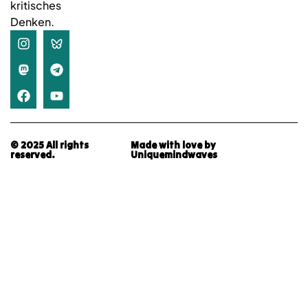
kritisches
Denken.
© 2025 All rights
Made with love by
reserved.
Uniquemindwaves