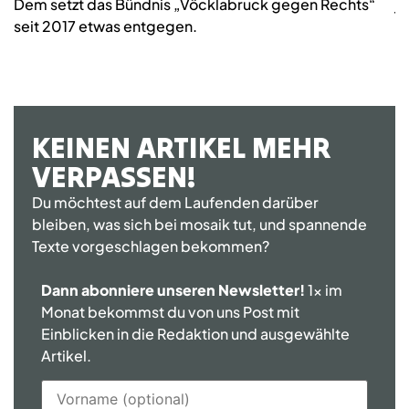
Dem setzt das Bündnis „Vöcklabruck gegen Rechts“
j
seit 2017 etwas entgegen.
KEINEN ARTIKEL MEHR
VERPASSEN!
Du möchtest auf dem Laufenden darüber
bleiben, was sich bei mosaik tut, und spannende
Texte vorgeschlagen bekommen?
Dann abonniere unseren Newsletter!
1x im
Monat bekommst du von uns Post mit
Einblicken in die Redaktion und ausgewählte
Artikel.