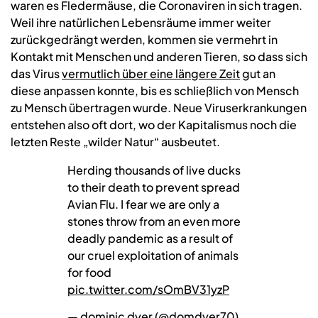
waren es Fledermäuse, die Coronaviren in sich tragen.
Weil ihre natürlichen Lebensräume immer weiter
zurückgedrängt werden, kommen sie vermehrt in
Kontakt mit Menschen und anderen Tieren, so dass sich
das Virus
vermutlich über eine längere Zeit
gut an
diese anpassen konnte, bis es schließlich von Mensch
zu Mensch übertragen wurde. Neue Viruserkrankungen
entstehen also oft dort, wo der Kapitalismus noch die
letzten Reste „wilder Natur“ ausbeutet.
Herding thousands of live ducks
to their death to prevent spread
Avian Flu. I fear we are only a
stones throw from an even more
deadly pandemic as a result of
our cruel exploitation of animals
for food
pic.twitter.com/sOmBV31yzP
— dominic dyer (@domdyer70)