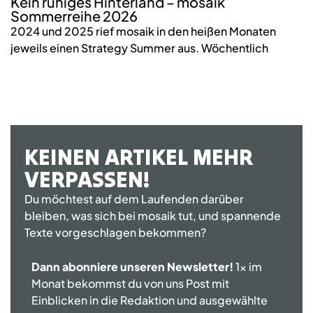
Kein ruhiges Hinterland – mosaik
W
Sommerreihe 2026
n
2024 und 2025 rief mosaik in den heißen Monaten
W
jeweils einen Strategy Summer aus. Wöchentlich
wi
KEINEN ARTIKEL MEHR
VERPASSEN!
Du möchtest auf dem Laufenden darüber
bleiben, was sich bei mosaik tut, und spannende
Texte vorgeschlagen bekommen?
Dann abonniere unseren Newsletter!
1x im
Monat bekommst du von uns Post mit
Einblicken in die Redaktion und ausgewählte