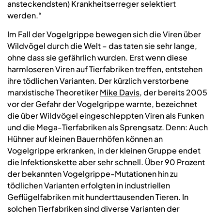
ansteckendsten) Krankheitserreger selektiert
werden.“
Im Fall der Vogelgrippe bewegen sich die Viren über
Wildvögel durch die Welt – das taten sie sehr lange,
ohne dass sie gefährlich wurden. Erst wenn diese
harmloseren Viren auf Tierfabriken treffen, entstehen
ihre tödlichen Varianten. Der kürzlich verstorbene
marxistische Theoretiker
Mike Davis
, der bereits 2005
vor der Gefahr der Vogelgrippe warnte, bezeichnet
die über Wildvögel eingeschleppten Viren als Funken
und die Mega-Tierfabriken als Sprengsatz. Denn: Auch
Hühner auf kleinen Bauernhöfen können an
Vogelgrippe erkranken, in der kleinen Gruppe endet
die Infektionskette aber sehr schnell. Über 90 Prozent
der bekannten Vogelgrippe-Mutationen hin zu
tödlichen Varianten erfolgten in industriellen
Geflügelfabriken mit hunderttausenden Tieren. In
solchen Tierfabriken sind diverse Varianten der