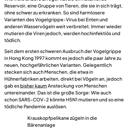
Reservoir, eine Gruppe von Tieren, die sie in sich trägt,
ohne schwer zu erkranken. So sind harmlosere
Varianten des Vogelgrippe-Virus bei Enten und
anderen Wasservögeln weit verbreitet. Immer wieder
mutieren die Viren jedoch, werden hochinfektiös und
tödlich.
Seit dem ersten schweren Ausbruch der Vogelgrippe
in Hong Kong 1997 kommt es jedoch alle paar Jahre zu
neuen, hochgefährlichen Varianten. Gelegentlich
stecken sich auch Menschen, die etwa in
Hühnerfabriken arbeiten, direkt bei Vögeln an, jedoch
gab es
bisher kaum
Ansteckung von Menschen
untereinander. Das ist die große Sorge: Wie auch
schon SARS-COV-2 könnte H5N1 mutieren und so eine
tödliche Pandemie auslösen.
Krauskopfpelikane zügeln in die
Bärenanlage