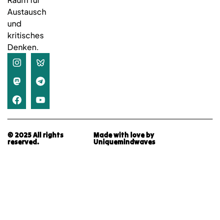
Austausch
und
kritisches
Denken.
© 2025 All rights
Made with love by
reserved.
Uniquemindwaves