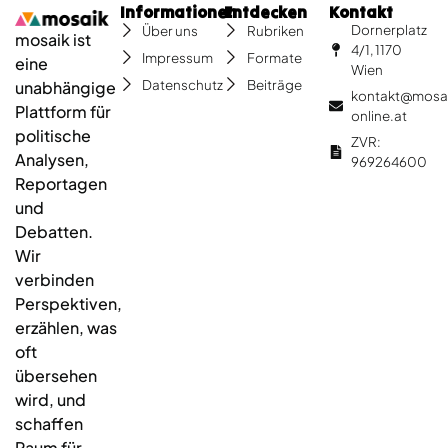
Informationen
Entdecken
Kontakt
Dornerplatz
Über uns
Rubriken
mosaik ist
4/1, 1170
Impressum
Formate
eine
Wien
Datenschutz
Beiträge
unabhängige
kontakt@mosa
Plattform für
online.at
politische
ZVR:
Analysen,
969264600
Reportagen
und
Debatten.
Wir
verbinden
Perspektiven,
erzählen, was
oft
übersehen
wird, und
schaffen
Raum für