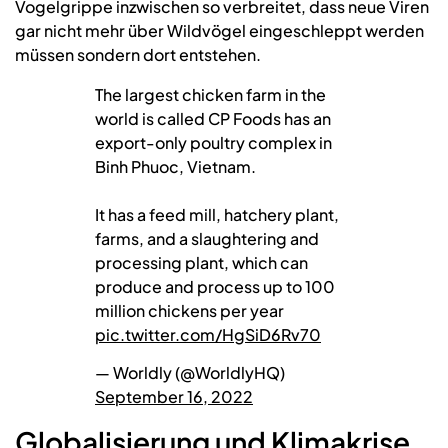
Vogelgrippe inzwischen so verbreitet, dass neue Viren
gar nicht mehr über Wildvögel eingeschleppt werden
müssen sondern dort entstehen.
The largest chicken farm in the
world is called CP Foods has an
export-only poultry complex in
Binh Phuoc, Vietnam.
It has a feed mill, hatchery plant,
farms, and a slaughtering and
processing plant, which can
produce and process up to 100
million chickens per year
pic.twitter.com/HgSiD6Rv70
— Worldly (@WorldlyHQ)
September 16, 2022
Globalisierung und Klimakrise