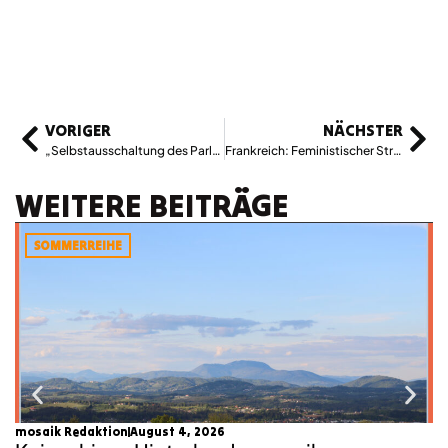
VORIGER
NÄCHSTER
„Selbstausschaltung des Parlaments“: Eine Lüge und ihre Lehren
Frankreich: Feministischer Streik gegen Pensionsreform
WEITERE BEITRÄGE
SOMMERREIHE
mosaik Redaktion
August 4, 2026
Lu