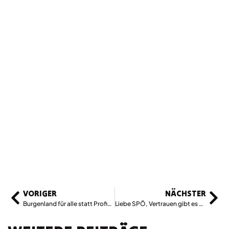
VORIGER
NÄCHSTER
Burgenland für alle statt Profite für die Esterházys
Liebe SPÖ, Vertrauen gibt es nicht geschenkt!