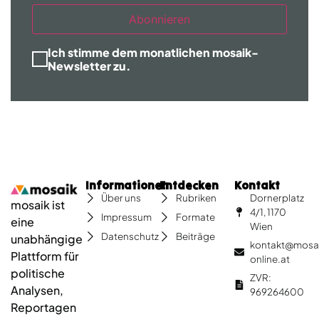
Abonnieren
Ich stimme dem monatlichen mosaik-
Newsletter zu.
Informationen
Entdecken
Kontakt
Dornerplatz
Über uns
Rubriken
mosaik ist
4/1, 1170
Impressum
Formate
eine
Wien
Datenschutz
Beiträge
unabhängige
kontakt@mosa
Plattform für
online.at
politische
ZVR:
Analysen,
969264600
Reportagen