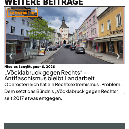
WEITERE BEITRÄGE
SOMMERREIHE
Nicolas Lang
August 6, 2026
mo
„Vöcklabruck gegen Rechts“ –
K
Antifaschismus bleibt Landarbeit
S
Oberösterreich hat ein Rechtsextremismus-Problem.
2
Dem setzt das Bündnis „Vöcklabruck gegen Rechts“
j
seit 2017 etwas entgegen.