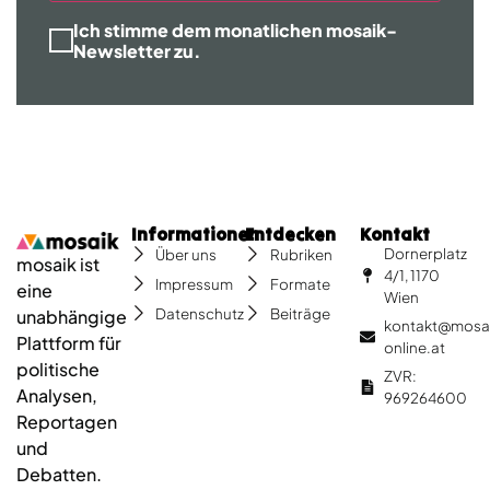
Ich stimme dem monatlichen mosaik-
Newsletter zu.
Informationen
Entdecken
Kontakt
Dornerplatz
Über uns
Rubriken
mosaik ist
4/1, 1170
Impressum
Formate
eine
Wien
Datenschutz
Beiträge
unabhängige
kontakt@mosa
Plattform für
online.at
politische
ZVR:
Analysen,
969264600
Reportagen
und
Debatten.