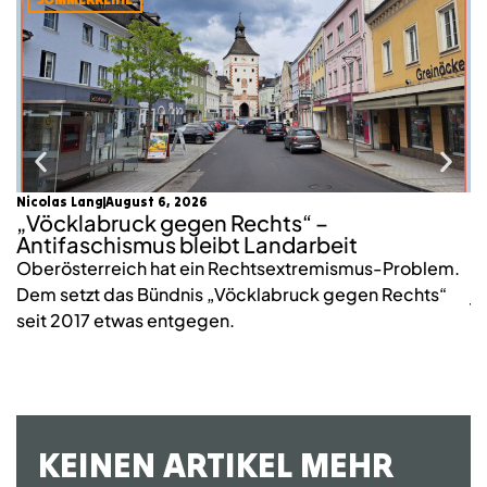
Nicolas Lang
August 6, 2026
mo
„Vöcklabruck gegen Rechts“ –
K
Antifaschismus bleibt Landarbeit
S
Oberösterreich hat ein Rechtsextremismus-Problem.
2
Dem setzt das Bündnis „Vöcklabruck gegen Rechts“
j
seit 2017 etwas entgegen.
KEINEN ARTIKEL MEHR