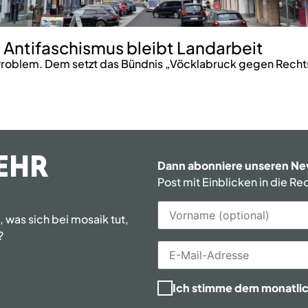
 Antifaschismus bleibt Landarbeit
roblem. Dem setzt das Bündnis „Vöcklabruck gegen Rechts
EHR
Dann abonniere unseren Ne
Post mit Einblicken in die R
was sich bei mosaik tut,
?
Ich stimme dem monatli