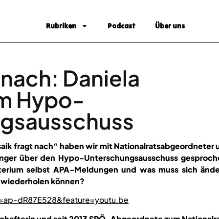
Rubriken
Podcast
Über uns
 nach: Daniela
um Hypo-
ngsausschuss
saik fragt nach“ haben wir mit Nationalratsabgeordneter 
zinger über den Hypo-Unterschungsausschuss gesproch
terium selbst APA-Meldungen und was muss sich ände
ht wiederholen können?
v=ap-dR87E528&feature=youtu.be
enschafterin und seit 2013 SPÖ-Abgeordnete zum Nationalr