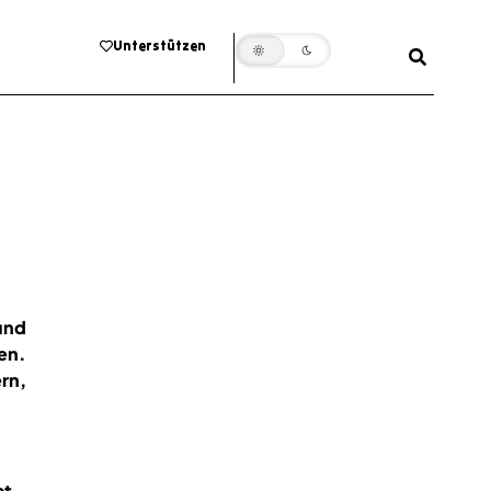
Unterstützen
und
en.
rn,
at