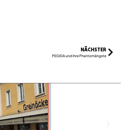
NÄCHSTER
PEGIDA und ihre Phantomängste