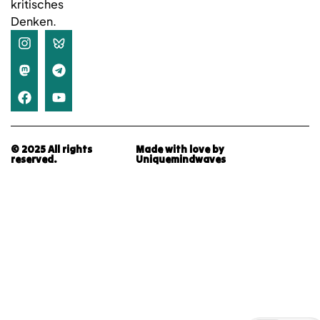
kritisches
Denken.
© 2025 All rights
Made with love by
reserved.
Uniquemindwaves