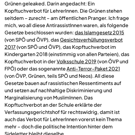
Grünen geleaked. Darin angedacht: Ein
Kopftuchverbot für LehrerInnen. Die Grünen stehen
seitdem – zurecht – am öffentlichen Pranger. Ich frage
mich, wo all diese AntirassistInnen waren, als folgende
Gesetze beschlossen wurden:
das Islamgesetz 2015
(von SPÖ und ÖVP), das
Gesichtsverhüllungsverbot
2017
(von SPÖ und ÖVP), das Kopftuchverbot im
Kindergarten 2018 (einstimmig von allen Parteien), das
Kopftuchverbot in der
Volksschule 2019
(von ÖVP und
FPÖ) oder das sogenannte
Anti-Terror-Paket 2021
(von ÖVP, Grünen, teils SPÖ und Neos). All diese
Gesetze bauen auf rassistischen Ressentiments auf
und setzen auf nachhaltige Diskriminierung und
Marginalisierung von MuslimInnen. Das
Kopftuchverbot an der Schule erklärte der
Verfassungsgerichtshof für rechtswidrig, damit ist
auch das Verbot für LehrerInnen vorerst kein Thema
mehr – doch die politische Intention hinter dem
Sideletter bleibt dieselbe.