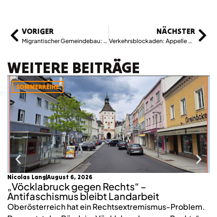
VORIGER
NÄCHSTER
Migrantischer Gemeindebau: Zugehörigkeiten, Rassismus und sozialer Aufstieg
Verkehrsblockaden: Appelle an Regierungen werden Klimakrise nicht lösen
WEITERE BEITRÄGE
SOMMERREIHE
Nicolas Lang
August 6, 2026
mo
„Vöcklabruck gegen Rechts“ –
K
Antifaschismus bleibt Landarbeit
S
Oberösterreich hat ein Rechtsextremismus-Problem.
2