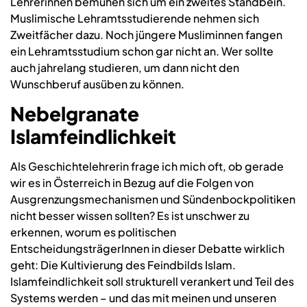
Lehrerinnen bemühen sich um ein zweites Standbein.
Muslimische Lehramtsstudierende nehmen sich
Zweitfächer dazu. Noch jüngere Musliminnen fangen
ein Lehramtsstudium schon gar nicht an. Wer sollte
auch jahrelang studieren, um dann nicht den
Wunschberuf ausüben zu können.
Nebelgranate
Islamfeindlichkeit
Als Geschichtelehrerin frage ich mich oft, ob gerade
wir es in Österreich in Bezug auf die Folgen von
Ausgrenzungsmechanismen und Sündenbockpolitiken
nicht besser wissen sollten? Es ist unschwer zu
erkennen, worum es politischen
EntscheidungsträgerInnen in dieser Debatte wirklich
geht: Die Kultivierung des Feindbilds Islam.
Islamfeindlichkeit soll strukturell verankert und Teil des
Systems werden – und das mit meinen und unseren