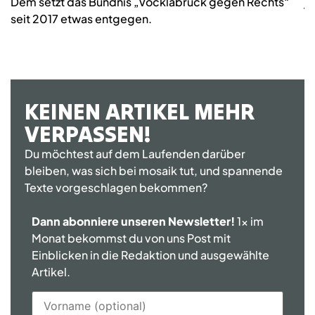
Dem setzt das Bündnis „Vöcklabruck gegen Rechts“
j
seit 2017 etwas entgegen.
KEINEN ARTIKEL MEHR
VERPASSEN!
Du möchtest auf dem Laufenden darüber
bleiben, was sich bei mosaik tut, und spannende
Texte vorgeschlagen bekommen?
Dann abonniere unseren Newsletter!
1x im
Monat bekommst du von uns Post mit
Einblicken in die Redaktion und ausgewählte
Artikel.