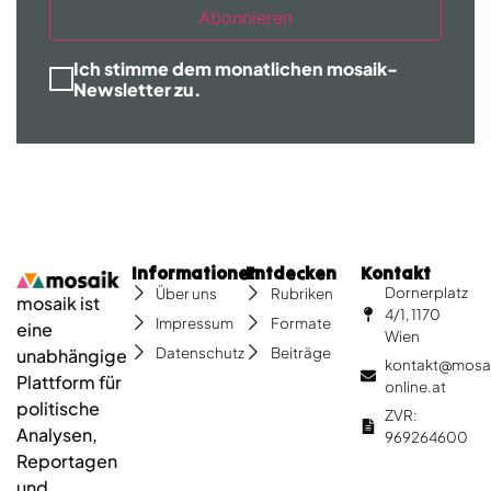
Abonnieren
Ich stimme dem monatlichen mosaik-
Newsletter zu.
Informationen
Entdecken
Kontakt
Dornerplatz
Über uns
Rubriken
mosaik ist
4/1, 1170
Impressum
Formate
eine
Wien
Datenschutz
Beiträge
unabhängige
kontakt@mosa
Plattform für
online.at
politische
ZVR:
Analysen,
969264600
Reportagen
und