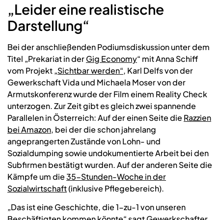
„Leider eine realistische
Darstellung“
Bei der anschließenden Podiumsdiskussion unter dem
Titel „Prekariat in der
Gig Economy
“ mit Anna Schiff
vom Projekt
„Sichtbar werden“
, Karl Delfs von der
Gewerkschaft Vida und Michaela Moser von der
Armutskonferenz wurde der Film einem Reality Check
unterzogen. Zur Zeit gibt es gleich zwei spannende
Parallelen in Österreich: Auf der einen Seite die
Razzien
bei Amazon
, bei der die schon jahrelang
angeprangerten Zustände von Lohn- und
Sozialdumping sowie undokumentierte Arbeit bei den
Subfirmen bestätigt wurden. Auf der anderen Seite die
Kämpfe um die
35-Stunden-Woche in der
Sozialwirtschaft
(inklusive Pflegebereich).
„Das ist eine Geschichte, die 1-zu-1 von unseren
Beschäftigten kommen könnte“ sagt Gewerkschafter