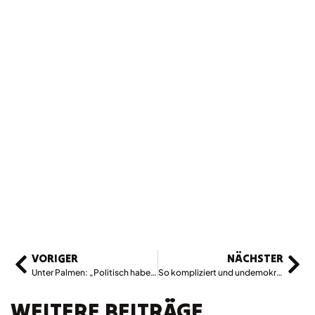
VORIGER
NÄCHSTER
Unter Palmen: „Politisch haben wir uns zwischen die Stühle gesetzt“
So kompliziert und undemokratisch sind die Vorwahlen in den USA
WEITERE BEITRÄGE