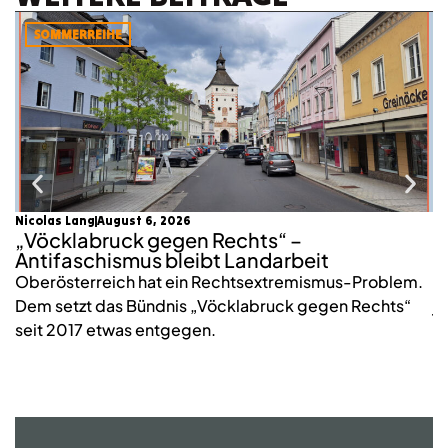
SOMMERREIHE
Nicolas Lang
August 6, 2026
mo
„Vöcklabruck gegen Rechts“ –
K
Antifaschismus bleibt Landarbeit
S
Oberösterreich hat ein Rechtsextremismus-Problem.
2
Dem setzt das Bündnis „Vöcklabruck gegen Rechts“
j
seit 2017 etwas entgegen.