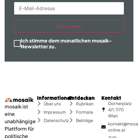
Abonnieren
Ich stimme dem monatlichen mosaik-
Newsletter zu.
Informationen
Entdecken
Kontakt
Dornerplatz
Über uns
Rubriken
mosaik ist
4/1, 1170
Impressum
Formate
eine
Wien
Datenschutz
Beiträge
unabhängige
kontakt@mosa
Plattform für
online.at
politische
ZVR: