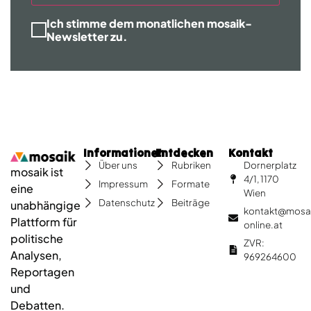
Ich stimme dem monatlichen mosaik-
Newsletter zu.
Informationen
Entdecken
Kontakt
Dornerplatz
Über uns
Rubriken
mosaik ist
4/1, 1170
Impressum
Formate
eine
Wien
Datenschutz
Beiträge
unabhängige
kontakt@mosa
Plattform für
online.at
politische
ZVR:
Analysen,
969264600
Reportagen
und
Debatten.