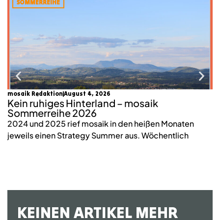
SOMMERREIHE
mosaik Redaktion
August 4, 2026
Lu
Kein ruhiges Hinterland – mosaik
W
Sommerreihe 2026
n
2024 und 2025 rief mosaik in den heißen Monaten
W
jeweils einen Strategy Summer aus. Wöchentlich
wi
KEINEN ARTIKEL MEHR