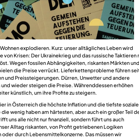
 Wohnen explodieren. Kurz: unser alltägliches Leben wird
he von Krisen: Der Ukrainekrieg und das russische Taktieren 
öst. Wegen fossilen Abhängigkeiten, riskanten Märkten un
pielen die Preise verrückt. Lieferkettenprobleme führen sei
n und Preissteigerungen. Dürren, Unwetter und andere
n und wieder steigen die Preise. Währenddessen erhöhen
er künstlich, um ihre Profite zu steigern.
er in Österreich die höchste Inflation und die tiefste soziale
ene die wenig haben am härtesten, aber auch ein großer Teil d
ifft uns alle nicht nur finanziell, sondern führt uns auch
ser Alltag riskanten, von Profit getriebenen Logiken
en oder durch Lebensmittelkonzerne. Das müssen wir