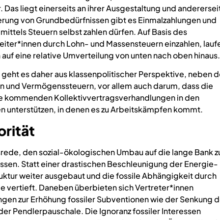
Das liegt einerseits an ihrer Ausgestaltung und anderersei
cherung von Grundbedürfnissen gibt es Einmalzahlungen und
mittels Steuern selbst zahlen dürfen. Auf Basis des
beiter*innen durch Lohn- und Massensteuern einzahlen, lauf
 auf eine relative Umverteilung von unten nach oben hinaus
, geht es daher aus klassenpolitischer Perspektive, neben d
 und Vermögenssteuern, vor allem auch darum, dass die
ie kommenden Kollektivvertragsverhandlungen in den
ren unterstützen, in denen es zu Arbeitskämpfen kommt.
orität
srede, den sozial-ökologischen Umbau auf die lange Bank z
essen. Statt einer drastischen Beschleunigung der Energie-
ktur weiter ausgebaut und die fossile Abhängigkeit durch
e vertieft. Daneben überbieten sich Vertreter*innen
gen zur Erhöhung fossiler Subventionen wie der Senkung d
er Pendlerpauschale. Die Ignoranz fossiler Interessen