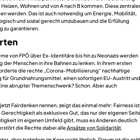
 Heizen, Wohnen und von A nach B kommen. Diese zentrale
n werden. Das ist auch notwendig um Energie, Mobilität,
ogisch und sozial gerecht umzubauen und die Erfüllung
g zu garantieren.
rten
reme von FPÖ über Ex-Identitäre bis hin zu Neonazis werden
 der Menschen in ihre Bahnen zu lenken. In ihrem ersten
rderte die rechte „Corona-Mobilisierung“ nachhaltige
 für Grundnahrungsmittel, einen sofortigen EU-Austritt un
 Eine abrupter Themenschwenk? Schon. Aber auch
zt Fairdenken nennen, zeigt das einmal mehr: Fairness ist
 Gerechtigkeit als exklusives Gut, das nur der eigenen Seit
igkeit im eigenen Umfeld gibt, muss es Anderen deutlich
rstört die Rechte dabei alle
Ansätze von Solidarität
.
eter, aber trotzdem im Kern recht ähnlich. Darum ist die grö