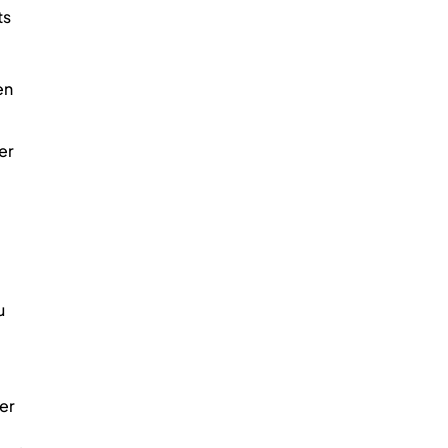
ts
en
.
er
u
er