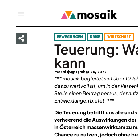
BEWEGUNGEN
KRISE
WIRTSCHAFT
Teuerung: Was
kann
mosaik
September 26, 2022
*** mosaik begleitet seit über 10 J
das zu wertvoll ist, um in der Vers
Stelle einen Beitrag heraus, der aufz
Entwicklungen bietet. ***
Die Teuerung betrifft uns alle und 
verheerend die Auswirkungen der Inf
in Österreich massenwirksam zu ma
Chance zu nutzen, jedoch ohne brei