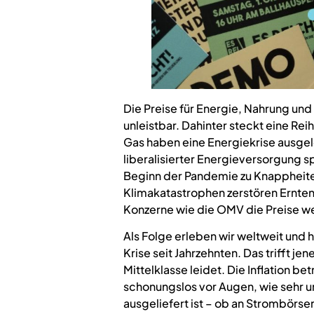
Die Preise für Energie, Nahrung und
unleistbar. Dahinter steckt eine Rei
Gas haben eine Energiekrise ausgel
liberalisierter Energieversorgung s
Beginn der Pandemie zu Knappheite
Klimakatastrophen zerstören Ernte
Konzerne wie die OMV die Preise weit
Als Folge erleben wir weltweit und hi
Krise seit Jahrzehnten. Das trifft j
Mittelklasse leidet. Die Inflation betr
schonungslos vor Augen, wie sehr un
ausgeliefert ist – ob an Strombörs