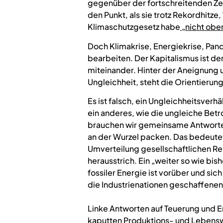
gegenüber der fortschreitenden Ze
den Punkt, als sie trotz Rekordhitz
Klimaschutzgesetz habe
„nicht ober
Doch Klimakrise, Energiekrise, Pand
bearbeiten. Der Kapitalismus ist d
miteinander. Hinter der Aneignung u
Ungleichheit, steht die Orientierun
Es ist falsch, ein Ungleichheitsver
ein anderes, wie die ungleiche Betr
brauchen wir gemeinsame Antworten 
an der Wurzel packen. Das bedeute
Umverteilung gesellschaftlichen Re
herausstrich. Ein „weiter so wie bish
fossiler Energie ist vorüber und si
die Industrienationen geschaffene
Linke Antworten auf Teuerung und En
kaputten Produktions- und Lebenswe