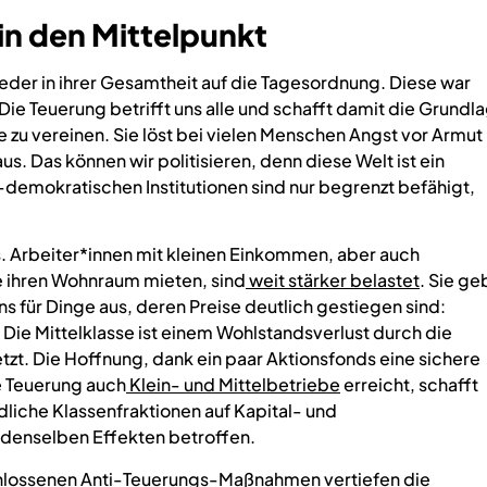
in den Mittelpunkt
ieder in ihrer Gesamtheit auf die Tagesordnung. Diese war
 Die Teuerung betrifft uns alle und schafft damit die Grundl
e zu vereinen. Sie löst bei vielen Menschen Angst vor Armut
 Das können wir politisieren, denn diese Welt ist ein
demokratischen Institutionen sind nur begrenzt befähigt,
s. Arbeiter*innen mit kleinen Einkommen, aber auch
 ihren Wohnraum mieten, sind
weit stärker belastet
. Sie g
s für Dinge aus, deren Preise deutlich gestiegen sind:
Die Mittelklasse ist einem Wohlstandsverlust durch die
zt. Die Hoffnung, dank ein paar Aktionsfonds eine sichere
ie Teuerung auch
Klein- und Mittelbetriebe
erreicht, schafft
dliche Klassenfraktionen auf Kapital- und
 denselben Effekten betroffen.
hlossenen Anti-Teuerungs-Maßnahmen vertiefen die