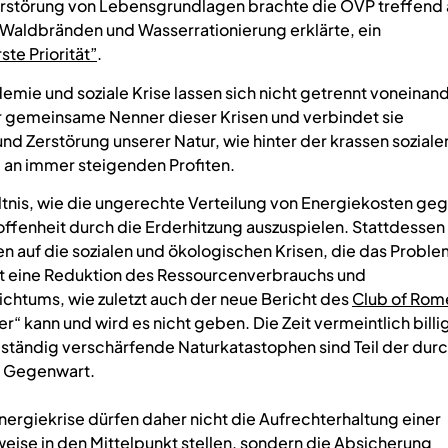
rstörung von Lebensgrundlagen brachte die ÖVP treffend 
e, Waldbränden und Wasserrationierung erklärte, ein
ste Priorität”
.
emie und soziale Krise lassen sich nicht getrennt voneinan
er gemeinsame Nenner dieser Krisen und verbindet sie
nd Zerstörung unserer Natur, wie hinter der krassen soziale
g an immer steigenden Profiten.
hältnis, wie die ungerechte Verteilung von Energiekosten ge
offenheit durch die Erderhitzung auszuspielen. Stattdessen
auf die sozialen und ökologischen Krisen, die das Proble
t eine Reduktion des Ressourcenverbrauchs und
ichtums, wie zuletzt auch der neue Bericht des
Club of Rom
er“ kann und wird es nicht geben. Die Zeit vermeintlich billi
ch ständig verschärfende Naturkatastophen sind Teil der dur
n Gegenwart.
ergiekrise dürfen daher nicht die Aufrechterhaltung einer
ise in den Mittelpunkt stellen, sondern die Absicherung