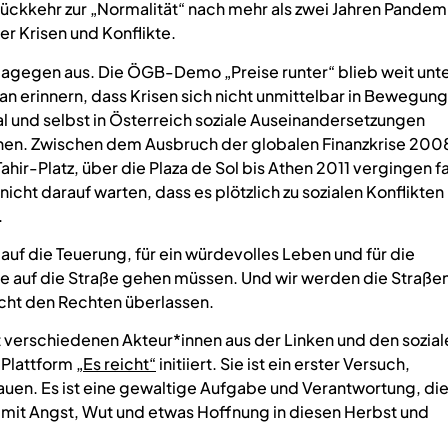
 Rückkehr zur „Normalität“ nach mehr als zwei Jahren Pandem
 der Krisen und Konflikte.
agegen aus. Die ÖGB-Demo „Preise runter“ blieb weit unt
an erinnern, dass Krisen sich nicht unmittelbar in Bewegun
bal und selbst in Österreich soziale Auseinandersetzungen
hen. Zwischen dem Ausbruch der globalen Finanzkrise 200
-Platz, über die Plaza de Sol bis Athen 2011 vergingen f
icht darauf warten, dass es plötzlich zu sozialen Konflikten
.
uf die Teuerung, für ein würdevolles Leben und für die
e auf die Straße gehen müssen. Und wir werden die Straße
cht den Rechten überlassen.
 verschiedenen Akteur*innen aus der Linken und den sozial
Plattform
„Es reicht“
initiiert. Sie ist ein erster Versuch,
n. Es ist eine gewaltige Aufgabe und Verantwortung, di
ir mit Angst, Wut und etwas Hoffnung in diesen Herbst und