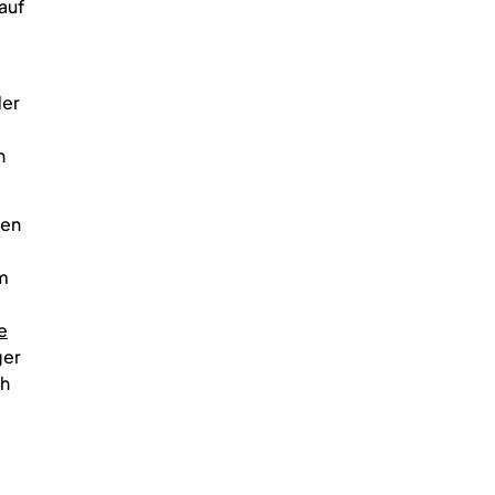
auf
der
n
gen
m
e
ger
ch