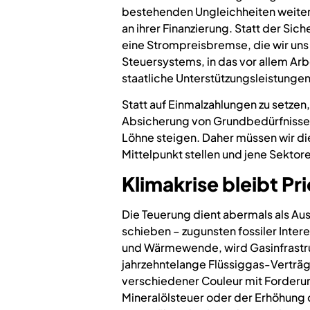
bestehenden Ungleichheiten weiter. 
an ihrer Finanzierung. Statt der Si
eine Strompreisbremse, die wir uns 
Steuersystems, in das vor allem Ar
staatliche Unterstützungsleistungen
Statt auf Einmalzahlungen zu setzen
Absicherung von Grundbedürfnissen
Löhne steigen. Daher müssen wir d
Mittelpunkt stellen und jene Sekto
Klimakrise bleibt Pri
Die Teuerung dient abermals als Au
schieben – zugunsten fossiler Inter
und Wärmewende, wird Gasinfrastru
jahrzehntelange Flüssiggas-Verträg
verschiedener Couleur mit Forderun
Mineralölsteuer oder der Erhöhung d