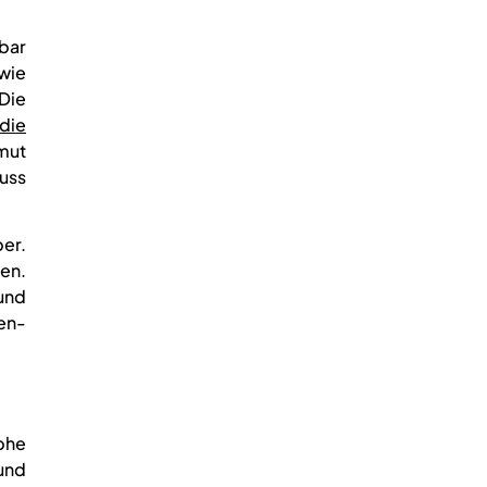
rbar
 wie
Die
 die
rmut
uss
er.
en.
und
gen-
phe
und