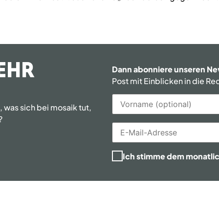
EHR
Dann abonniere unseren Ne
Post mit Einblicken in die R
was sich bei mosaik tut,
?
Ich stimme dem monatli