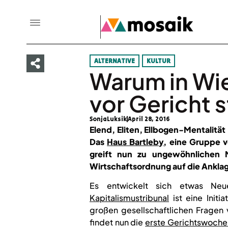
ALTERNATIVE
KULTUR
Warum in Wie
vor Gericht 
SonjaLuksik
April 28, 2016
Elend, Eliten, Ellbogen-Mentalität –
Das
Haus Bartleby
, eine Gruppe v
greift nun zu ungewöhnlichen Mi
Wirtschaftsordnung auf die Ankla
Es entwickelt sich etwas Ne
Kapitalismustribunal
ist eine Initi
großen gesellschaftlichen Fragen 
findet nun die
erste Gerichtswoche 