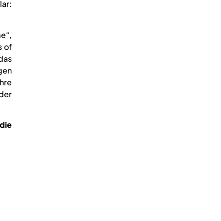
lar:
me“,
 of
das
gen
hre
der
die