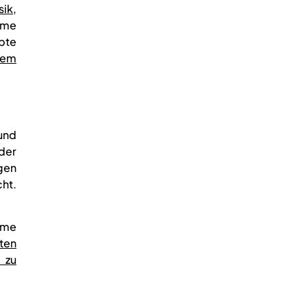
sik
,
eme
bte
iem
und
der
gen
ht.
ome
ten
 zu