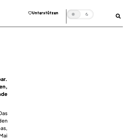
Unterstützen
bar.
en,
nde
Das
 den
as,
 Mai