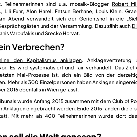
. TeilnehmerInnen sind u.a. mosaik-Blogger
Robert Mi
 Lili Fuhr, Alon Harel, Fetsun Berhane, Louis Klein, Gra
m Abend verwandelt sich der Gerichtshof in die „Sie
n Gesprächsgästen und der Versammlung. Dazu zählt auch
D
anis Varoufakis und Srecko Horvat.
 ein Verbrechen?
nline den Kapitalismus anklagen
.
Anklagevertretung 
r. Es wird systematisiert und fair verhandelt. Das Ziel 
etzten Mai-Prozesse ist, sich ein Bild von der derzeiti
n. Mehr als 300 Einzelpersonen haben Anklagen eingereic
r 2016 ebenfalls in Wien gefasst.
tribunals wurde Anfang 2015 zusammen mit dem Club of R
en Anklagen eingebracht werden. Ende 2015 fanden die
ers
statt. Mit mehr als 400 TeilnehmerInnen wurde dort
das
 soll die Welt genesen?