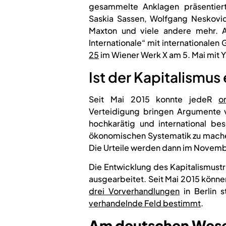
gesammelte Anklagen präsentiert
Saskia Sassen, Wolfgang Neskovic,
Maxton und viele andere mehr. A
Internationale“ mit internationale
25
im Wiener Werk X am 5. Mai mit Y
Ist der Kapitalismus
Seit Mai 2015 konnte jedeR
o
Verteidigung bringen Argumente vo
hochkarätig und international bes
ökonomischen Systematik zu mache
Die Urteile werden dann im Novembe
Die Entwicklung des Kapitalismus
ausgearbeitet. Seit Mai 2015 könn
drei Vorverhandlungen
in Berlin 
verhandelnde Feld bestimmt
.
Am deutschen Wesen