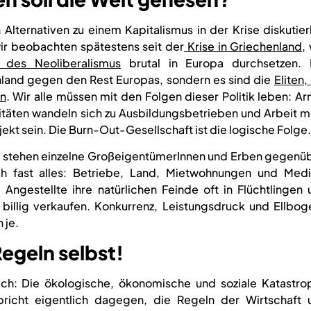
 Alternativen zu einem Kapitalismus in der Krise diskutie
ir beobachten spätestens seit der
Krise in Griechenland
,
 des Neoliberalismus
brutal in Europa durchsetzen. 
chland gegen den Rest Europas, sondern es sind die
Eliten,
rn
. Wir alle müssen mit den Folgen dieser Politik leben: A
itäten wandeln sich zu Ausbildungsbetrieben und Arbeit m
kt sein. Die Burn-Out-Gesellschaft ist die logische Folge.
 stehen einzelne GroßeigentümerInnen und Erben gegenüb
ch
fast alles:
Betriebe, Land, Mietwohnungen und Medi
Angestellte ihre natürlichen Feinde oft in Flüchtlingen 
t billig verkaufen. Konkurrenz, Leistungsdruck und Ellbo
 je.
egeln selbst!
ich: Die ökologische, ökonomische und soziale Katastro
pricht eigentlich dagegen, die Regeln der Wirtschaft 