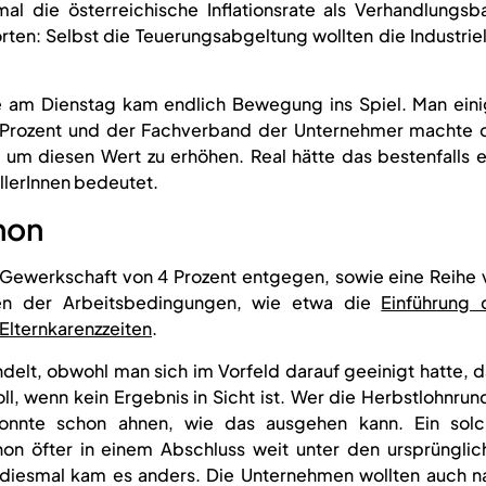
l die österreichische Inflationsrate als Verhandlungsba
rten: Selbst die Teuerungsabgeltung wollten die Industrie
e am Dienstag kam endlich Bewegung ins Spiel. Man eini
1,9 Prozent und der Fachverband der Unternehmer machte 
 um diesen Wert zu erhöhen. Real hätte das bestenfalls e
llerInnen bedeutet.
hon
Gewerkschaft von 4 Prozent entgegen, sowie eine Reihe 
en der Arbeitsbedingungen, wie etwa die
Einführung 
lternkarenzzeiten
.
elt, obwohl man sich im Vorfeld darauf geeinigt hatte, d
, wenn kein Ergebnis in Sicht ist. Wer die Herbstlohnrun
 konnte schon ahnen, wie das ausgehen kann. Ein solc
n öfter in einem Abschluss weit unter den ursprünglic
diesmal kam es anders. Die Unternehmen wollten auch n