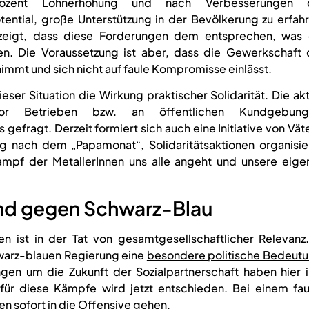
ozent Lohnerhöhung und nach Verbesserungen 
ntial, große Unterstützung in der Bevölkerung zu erfahr
zeigt, dass diese Forderungen dem entsprechen, was 
en. Die Voraussetzung ist aber, dass die Gewerkschaft 
 nimmt und sich nicht auf faule Kompromisse einlässt.
ieser Situation die Wirkung praktischer Solidarität. Die ak
or Betrieben bzw. an öffentlichen Kundgebung
gefragt. Derzeit formiert sich auch eine Initiative von Vät
ng nach dem „Papamonat“, Solidaritätsaktionen organisie
ampf der MetallerInnen uns alle angeht und unsere eige
and gegen Schwarz-Blau
n ist in der Tat von gesamtgesellschaftlicher Relevanz.
hwarz-blauen Regierung eine
besondere politische Bedeut
gen um die Zukunft der Sozialpartnerschaft haben hier i
ür diese Kämpfe wird jetzt entschieden. Bei einem fau
 sofort in die Offensive gehen.