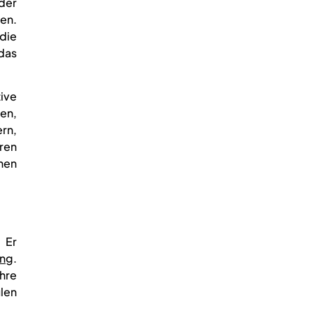
der
en.
die
das
tive
en,
ern,
ren
nen
 Er
ung
.
hre
len