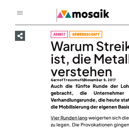
ARBEIT
GEWERKSCHAFT
Warum Streik
ist, die Metal
verstehen
GernotTrausmuth
November 9, 2017
Auch die fünfte Runde der Lohn
gebracht, die Unternehmer
Verhandlungsrunde, die heute st
die Mobilisierung der eigenen Basi
Vier Runden lang
weigerten sich die
zu legen. Die Provokationen gingen 