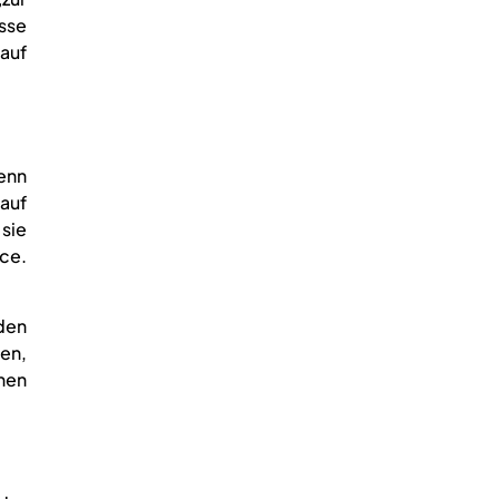
sse
 auf
enn
 auf
sie
ce.
den
nen,
inen