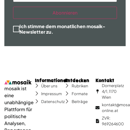
Abonnieren
Ich stimme dem monatlichen mosaik-
Newsletter zu.
Informationen
Entdecken
Kontakt
Dornerplatz
Über uns
Rubriken
mosaik ist
4/1, 1170
Impressum
Formate
eine
Wien
Datenschutz
Beiträge
unabhängige
kontakt@mosa
Plattform für
online.at
politische
ZVR:
Analysen,
969264600