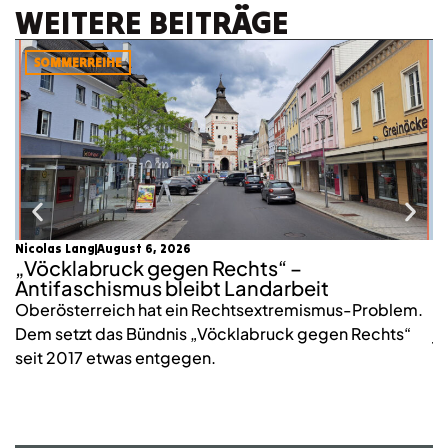
WEITERE BEITRÄGE
SOMMERREIHE
Nicolas Lang
August 6, 2026
mo
„Vöcklabruck gegen Rechts“ –
K
Antifaschismus bleibt Landarbeit
S
Oberösterreich hat ein Rechtsextremismus-Problem.
2
Dem setzt das Bündnis „Vöcklabruck gegen Rechts“
j
seit 2017 etwas entgegen.