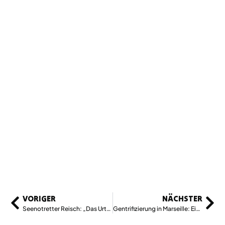
VORIGER
NÄCHSTER
Seenotretter Reisch: „Das Urteil wird nicht das Ende meiner Tätigkeit sein“
Gentrifizierung in Marseille: Ein Karneval im Zeichen des Widerstands