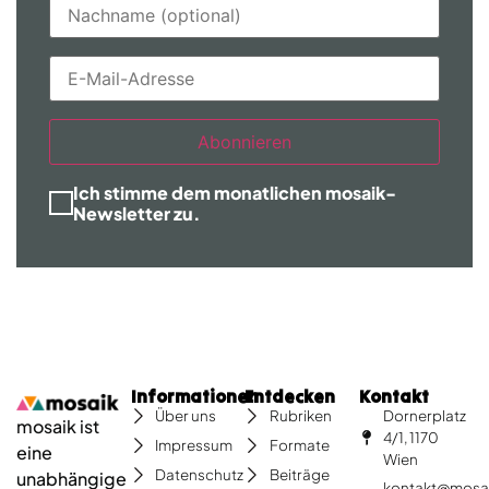
Abonnieren
Ich stimme dem monatlichen mosaik-
Newsletter zu.
Informationen
Entdecken
Kontakt
Dornerplatz
Über uns
Rubriken
mosaik ist
4/1, 1170
Impressum
Formate
eine
Wien
Datenschutz
Beiträge
unabhängige
kontakt@mosa