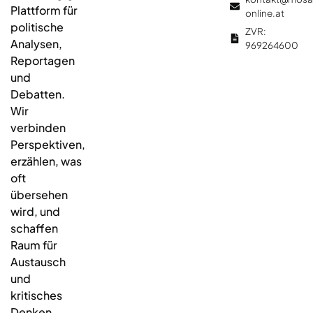
Plattform für
online.at
politische
ZVR:
Analysen,
969264600
Reportagen
und
Debatten.
Wir
verbinden
Perspektiven,
erzählen, was
oft
übersehen
wird, und
schaffen
Raum für
Austausch
und
kritisches
Denken.