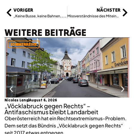
VORIGER
NÄCHSTER
„Keine Busse, keine Bahnen,…“ – Buslenker*innen im Arbeitskampf
Missverständnisse des Miteinander – „Bei den Linken“
WEITERE BEITRÄGE
SOMMERREIHE
Nicolas Lang
August 6, 2026
mo
„Vöcklabruck gegen Rechts“ –
K
Antifaschismus bleibt Landarbeit
S
Oberösterreich hat ein Rechtsextremismus-Problem.
2
Dem setzt das Bündnis „Vöcklabruck gegen Rechts“
j
seit 2017 etwas entgegen.