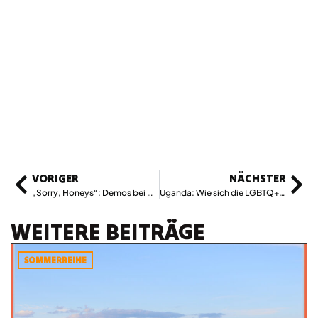
VORIGER
NÄCHSTER
„Sorry, Honeys“: Demos bei Drag-Queen-Lesung in der Villa Vida
Uganda: Wie sich die LGBTQ+-Community gegen ein homophobes Gesetz wehrt
WEITERE BEITRÄGE
SOMMERREIHE