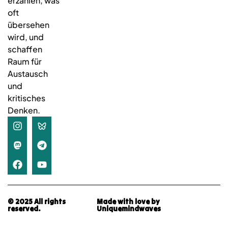
erzählen, was
oft
übersehen
wird, und
schaffen
Raum für
Austausch
und
kritisches
Denken.
© 2025 All rights
Made with love by
reserved.
Uniquemindwaves