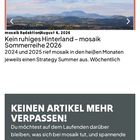
mosaik Redaktion
August 4, 2026
Lu
Kein ruhiges Hinterland – mosaik
W
Sommerreihe 2026
n
2024 und 2025 rief mosaik in den heißen Monaten
W
jeweils einen Strategy Summer aus. Wöchentlich
wi
KEINEN ARTIKEL MEHR
VERPASSEN!
Du möchtest auf dem Laufenden darüber
bleiben, was sich bei mosaik tut, und spannende