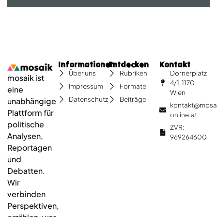
Informationen
Entdecken
Kontakt
Dornerplatz
Über uns
Rubriken
mosaik ist
4/1, 1170
Impressum
Formate
eine
Wien
Datenschutz
Beiträge
unabhängige
kontakt@mosa
Plattform für
online.at
politische
ZVR:
Analysen,
969264600
Reportagen
und
Debatten.
Wir
verbinden
Perspektiven,