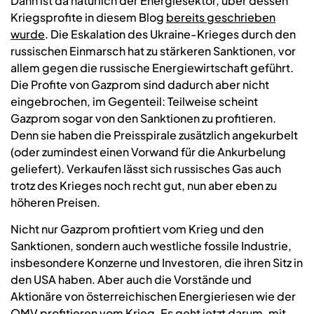
Dann ist da natürlich der Energiesektor, über dessen
Kriegsprofite in diesem Blog
bereits geschrieben
wurde
. Die Eskalation des Ukraine-Krieges durch den
russischen Einmarsch hat zu stärkeren Sanktionen, vor
allem gegen die russische Energiewirtschaft geführt.
Die Profite von Gazprom sind dadurch aber nicht
eingebrochen, im Gegenteil: Teilweise scheint
Gazprom sogar von den Sanktionen zu profitieren.
Denn sie haben die Preisspirale zusätzlich angekurbelt
(oder zumindest einen Vorwand für die Ankurbelung
geliefert). Verkaufen lässt sich russisches Gas auch
trotz des Krieges noch recht gut, nun aber eben zu
höheren Preisen.
Nicht nur Gazprom profitiert vom Krieg und den
Sanktionen, sondern auch westliche fossile Industrie,
insbesondere Konzerne und Investoren, die ihren Sitz in
den USA haben. Aber auch die Vorstände und
Aktionäre von österreichischen Energieriesen wie der
OMV profitieren vom Krieg. Es geht jetzt darum, mit