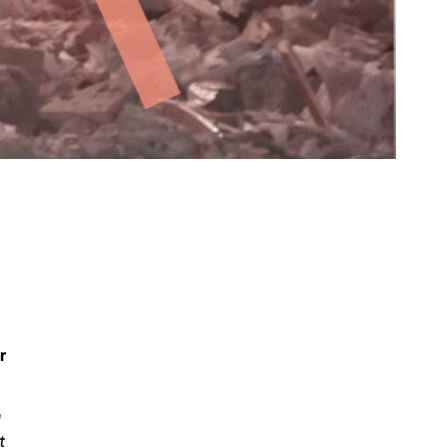
r
u
t