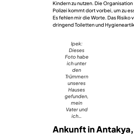
Kindern zu nutzen. Die Organisation
Polizei kommt dort vorbei, um zu esse
Es fehlen mir die Worte. Das Risiko
dringend Toiletten und Hygieneartik
Ipek:
Dieses
Foto habe
ich unter
den
Trümmern
unseres
Hauses
gefunden,
mein
Vater und
ich…
Ankunft in Antakya