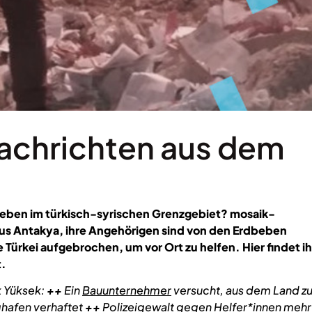
achrichten aus dem
dbeben im türkisch-syrischen Grenzgebiet? mosaik-
us Antakya, ihre Angehörigen sind von den Erdbeben
e Türkei aufgebrochen, um vor Ort zu helfen. Hier findet ih
t.
k Yüksek:
++
Ein
Bauunternehmer
versucht, aus dem Land z
ghafen verhaftet
++
Polizeigewalt
gegen Helfer*innen
mehr