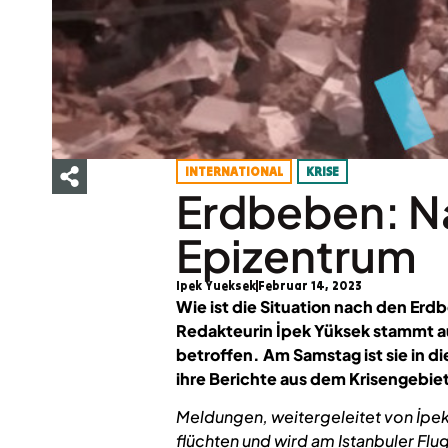
INTERNATIONAL
KRISE
Erdbeben: N
Epizentrum
Ipek Yueksek
Februar 14, 2023
Wie ist die Situation nach den Er
Redakteurin İpek Yüksek stammt a
betroffen. Am Samstag ist sie in di
ihre Berichte aus dem Krisengebie
Meldungen, weitergeleitet von İpe
flüchten und wird am Istanbuler Flu