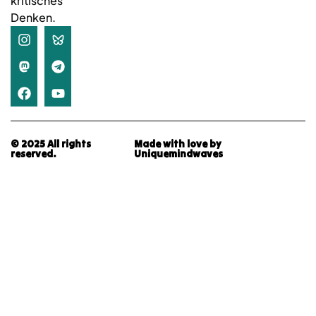
kritisches
Denken.
© 2025 All rights
Made with love by
reserved.
Uniquemindwaves