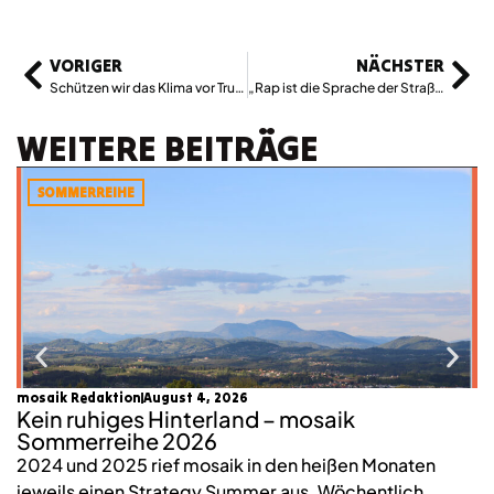
VORIGER
NÄCHSTER
Schützen wir das Klima vor Trump, Kern und Sobotka
„Rap ist die Sprache der Straße und ich bin ein Teil davon.“
WEITERE BEITRÄGE
SOMMERREIHE
mosaik Redaktion
August 4, 2026
Lu
Kein ruhiges Hinterland – mosaik
W
Sommerreihe 2026
n
2024 und 2025 rief mosaik in den heißen Monaten
W
jeweils einen Strategy Summer aus. Wöchentlich
wi