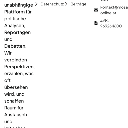
Datenschutz
Beiträge
unabhängige
kontakt@mosa
Plattform für
online.at
politische
ZVR:
Analysen,
969264600
Reportagen
und
Debatten.
Wir
verbinden
Perspektiven,
erzählen, was
oft
übersehen
wird, und
schaffen
Raum für
Austausch
und