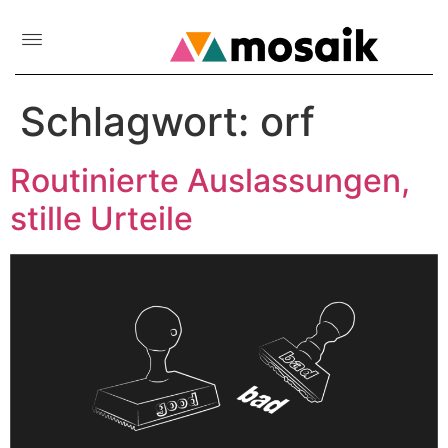
Schlagwort:
orf
Routinierte Auslassungen,
stille Urteile