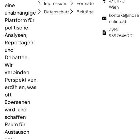
4/1, 1170
Impressum
Formate
eine
Wien
Datenschutz
Beiträge
unabhängige
kontakt@mosa
Plattform für
online.at
politische
ZVR:
Analysen,
969264600
Reportagen
und
Debatten.
Wir
verbinden
Perspektiven,
erzählen, was
oft
übersehen
wird, und
schaffen
Raum für
Austausch