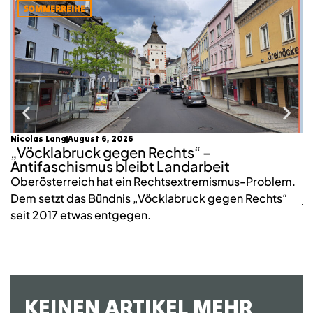
SOMMERREIHE
Nicolas Lang
August 6, 2026
mo
„Vöcklabruck gegen Rechts“ –
K
Antifaschismus bleibt Landarbeit
S
Oberösterreich hat ein Rechtsextremismus-Problem.
2
Dem setzt das Bündnis „Vöcklabruck gegen Rechts“
j
seit 2017 etwas entgegen.
KEINEN ARTIKEL MEHR