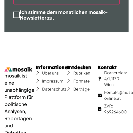
Ich stimme dem monatlichen mosaik-
Newsletter zu.
Informationen
Entdecken
Kontakt
Dornerplatz
Über uns
Rubriken
mosaik ist
4/1, 1170
Impressum
Formate
eine
Wien
Datenschutz
Beiträge
unabhängige
kontakt@mosa
Plattform für
online.at
politische
ZVR:
Analysen,
969264600
Reportagen
und
Debatten.