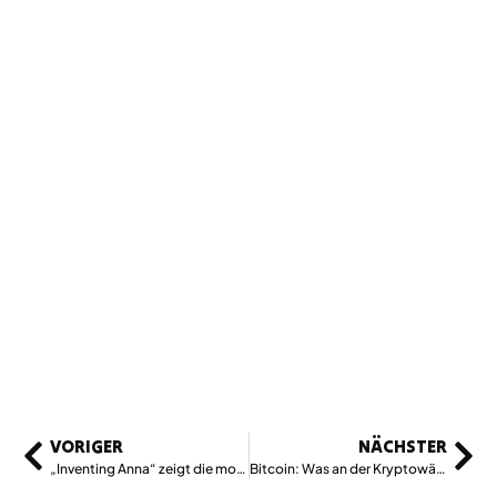
VORIGER
NÄCHSTER
„Inventing Anna“ zeigt die moralische Leere des Kapitalismus
Bitcoin: Was an der Kryptowährung neu ist