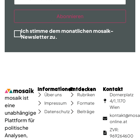
Abonnieren
Ich stimme dem monatlichen mosaik-
Newsletter zu.
Informationen
Entdecken
Kontakt
Dornerplatz
Über uns
Rubriken
mosaik ist
4/1, 1170
Impressum
Formate
eine
Wien
Datenschutz
Beiträge
unabhängige
kontakt@mosa
Plattform für
online.at
politische
ZVR:
Analysen,
969264600