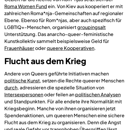
Roma Women Fund
ein. Von Kiev aus kooperiert er mit
zahlreichen Roma*nja-Gemeinschaften auf regionaler
Ebene. Ebenso für Rom*njas, aber auch spezifisch für
LGBTIQ+-Menschen, organisiert
groupingsalt
Unterstützung. Das anarcho-queer-feministische
Kunstkollektiv sammelt beispielsweise Geld für
Frauenhäuser
oder
queere Kooperativen
.
Flucht aus dem Krieg
Andere von Queers geführte Initiativen machen
politische Kunst
, setzen die Rechte queerer Menschen
durch
, adressieren die spezielle Situation von
Intersexpersonen
oder feilen an
politischen Analysen
und Standpunkten. Für alle endete ihre Normalität mit
Kriegsbeginn. Manche von ihnen organisieren jetzt
Spendenaktionen, um queeren Menschen eine sichere
Flucht aus dem Krieg zu organisieren. Denn die Angst
und reale Gefahr vor transphoben Übergriffen lässt