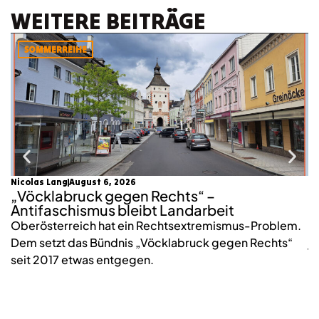
WEITERE BEITRÄGE
SOMMERREIHE
Nicolas Lang
August 6, 2026
mo
„Vöcklabruck gegen Rechts“ –
K
Antifaschismus bleibt Landarbeit
S
Oberösterreich hat ein Rechtsextremismus-Problem.
2
Dem setzt das Bündnis „Vöcklabruck gegen Rechts“
j
seit 2017 etwas entgegen.