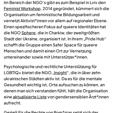
Im Bereich der NGO’s gibt es zum Beispiel in Lviv den
Feminist Workshop
. 2014 gegründet, kümmert sich die
Organisation um feministische Bildungsarbeit und
vernetzt Aktivist*innen vor allem auf regionaler Ebene.
Einen spezifischeren Fokus auf queere Identitäten hat
die NGO
Sphere
, die in Charkiw, der zweitgrößten
Stadt der Ukraine, organisiert ist. In ihrem „Pride Hub“
schafft die Gruppe einen Safer Space für queere
Menschen und damit einen Ort zur Vernetzung
untereinander sowie mit Unterstützer*innen.
Psychologische und rechtliche Unterstützung für
LGBTIQ+ bietet die NGO „
Insight
“, die in über zehn
ukrainischen Städten aktiv ist. Da es für die mentale
Gesundheit wichtig ist, Orte aufsuchen zu können, an
denen man sich verstanden fühlt, hält die Organisation
eine
aktualisierte Liste
von gendersensiblen Ärzt*innen
aufrecht.
Gezielt für die Rechte von Rom*njas setzt sich der