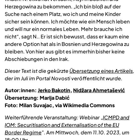
Herzegowina zu bekommen. „Ich bin bloß auf der
Suche nach einem Platz, wo ich und meine Kinder
sicher sein können. Ich möchte wie ein Mensch leben
und will nur ein normales Leben. Mehr brauche ich
nicht“, sagt N.. Er ist sich bewusst, dass er kaum eine
andere Option hat als in Bosnien und Herzegowina zu
bleiben. Von hier aus gibt es immerhin bisher keine
Abschiebungen in den Irak.
Dieser Text ist die gekürzte
Übersetzung eines Artikels
,
der im Juli im Portal Novosti veröffentlicht wurde.
Autor:innen:
Jerko Bakotin
,
Nidžara Ahmetašević
Übersetzung: Marija Dabić
Foto: Milan Suvajac, via Wikimedia Commons
Weiterführende Veranstaltung: Webinar „
ICMPD and
IOM: Securitisation and Externalisation of the EU
Border Regime
”
. A
m Mittwoch, dem 11.10. 2023, um
18:00 Uhr.