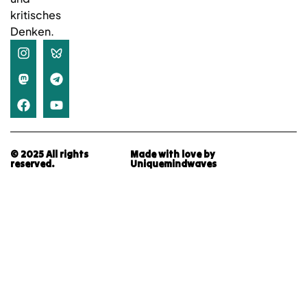
kritisches
Denken.
© 2025 All rights
Made with love by
reserved.
Uniquemindwaves