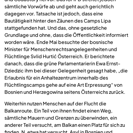
sämtliche Vorwürfe ab und geht auch gerichtlich
dagegen vor. Tatsache ist jedoch, dass eine
Bautätigkeit hinter den Zäunen des Camps Lipa
stattgefunden hat. Und das, ohne gesetzliche
Grundlage und ohne, dass die Öffentlichkeit informiert
worden wäre. Ende Mai besuchte der bosnische
Minister für Menschenrechtsangelegenheiten und
Flüchtlinge Svlid Hurtić Österreich. Er berichtete
danach, dass die grüne Parlamentarierin Ewa Ernst-
Dziedzic ihm bei dieser Gelegenheit gesagt habe, „die
Erlaubnis für ein Anhaltezentrum innerhalb des
Flüchtlingscamps gehe auf eine Art Erpressung“ von
Bosnien und Herzegowina seitens Österreichs zurück.
Weiterhin nutzen Menschen auf der Flucht die
Balkanroute. Ein Teil von ihnen findet einen Weg,
sämtliche Mauern und Grenzen zu überwinden, ein
anderer Teil versucht, am Balkan einen Platz für sich zu
finden. N. etwa hat versucht, Asyl in Bosnien und