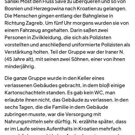
Sanski Most den Fluss Save zu überqueren und so von
Bosnien und Herzegowina nach Kroatien zu gelangen.
Die Menschen gingen entlang der Bahngleise in
Richtung Zagreb. Um fünf Uhr morgens wurden sie von
einem Fahrzeug angehalten. Darin saßen zwei
Personen in Zivilkleidung, die sich als Polizisten
vorstellten und anschließend uniformierte Polizisten als
Verstärkung holten. Teil der Gruppe war der Iraner N.
(45 Jahre alt), mit seinen zwei Söhnen, einer von ihnen
minderjährig.
Die ganze Gruppe wurde in den Keller eines
verlassenen Gebäudes gebracht, in dem bloß einige
Kartonschachteln standen. Es gab kein WC, man
erlaubte ihnen nicht, das Gebäude zu verlassen. In den
sechs Tagen, die die Familie in dem Gebäude
zubringen musste, war die Versorgung mit
Nahrungsmitteln sehr dürftig. N. erzählte später, dass
er im Laufe seines Aufenthalts in Kroatien mehrfach