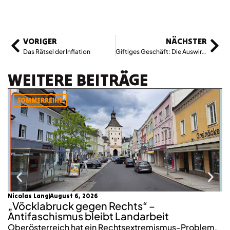
VORIGER
NÄCHSTER
Das Rätsel der Inflation
Giftiges Geschäft: Die Auswirkung von Pestiziden
WEITERE BEITRÄGE
SOMMERREIHE
Nicolas Lang
August 6, 2026
mo
„Vöcklabruck gegen Rechts“ –
K
Antifaschismus bleibt Landarbeit
S
Oberösterreich hat ein Rechtsextremismus-Problem.
2