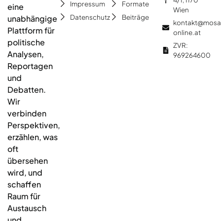
Impressum
Formate
eine
Wien
Datenschutz
Beiträge
unabhängige
kontakt@mosa
Plattform für
online.at
politische
ZVR:
Analysen,
969264600
Reportagen
und
Debatten.
Wir
verbinden
Perspektiven,
erzählen, was
oft
übersehen
wird, und
schaffen
Raum für
Austausch
und