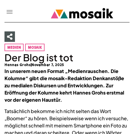
MEDIEN
MOSAIK
Der Blog ist tot
Hannes Grohs
November 7, 2025
In unserem neuen Format „Medienrauschen. Die
Kolumne“ gibt die mosaik-Redaktion Denkanstöße
zu medialen Diskursen und Entwicklungen. Zur
Eröffnung der Kolumne kehrt Hannes Grohs erstmal
vor der eigenen Haustür.
Tatsächlich bekomme ich nicht selten das Wort
„Boomer“ zu hören. Beispielsweise wenn ich versuche,
möglichst schnell mit meinem Smartphone ein Foto zu
machen und daran scheitere. Oder wenn ich Wörter