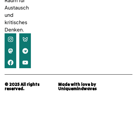
Raum für
Austausch
und
kritisches
Denken.
© 2025 All rights
Made with love by
reserved.
Uniquemindwaves