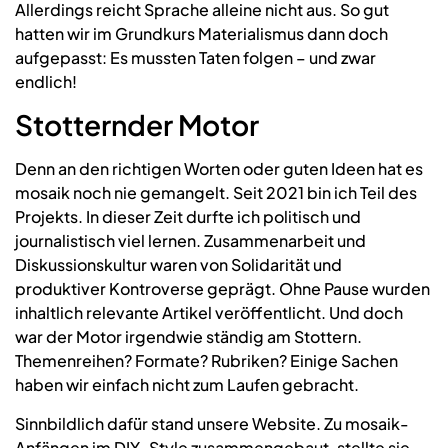
Allerdings reicht Sprache alleine nicht aus. So gut
hatten wir im Grundkurs Materialismus
dann doch
aufgepasst: Es mussten Taten folgen – und zwar
endlich!
Stotternder Motor
Denn an den richtigen Worten oder guten Ideen hat es
mosaik noch nie gemangelt. Seit 2021 bin ich Teil des
Projekts. In dieser Zeit durfte ich politisch und
journalistisch viel lernen. Zusammenarbeit und
Diskussionskultur waren von Solidarität und
produktiver Kontroverse geprägt. Ohne Pause wurden
inhaltlich relevante Artikel veröffentlicht. Und doch
war der Motor irgendwie ständig am Stottern.
Themenreihen? Formate? Rubriken? Einige Sachen
haben wir einfach nicht zum Laufen gebracht.
Sinnbildlich dafür stand unsere Website. Zu mosaik-
Anfängen im DIY-Style zusammengebaut, stellte sie