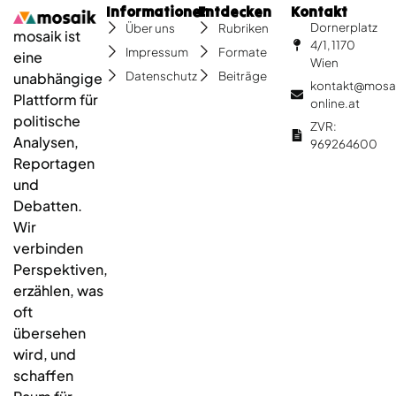
Informationen
Entdecken
Kontakt
Dornerplatz
Über uns
Rubriken
mosaik ist
4/1, 1170
Impressum
Formate
eine
Wien
Datenschutz
Beiträge
unabhängige
kontakt@mosa
Plattform für
online.at
politische
ZVR:
Analysen,
969264600
Reportagen
und
Debatten.
Wir
verbinden
Perspektiven,
erzählen, was
oft
übersehen
wird, und
schaffen