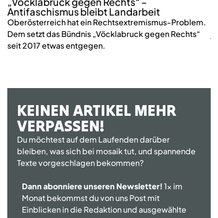
„Vöcklabruck gegen Rechts“ –
K
Antifaschismus bleibt Landarbeit
S
Oberösterreich hat ein Rechtsextremismus-Problem.
2
Dem setzt das Bündnis „Vöcklabruck gegen Rechts“
j
seit 2017 etwas entgegen.
KEINEN ARTIKEL MEHR
VERPASSEN!
Du möchtest auf dem Laufenden darüber
bleiben, was sich bei mosaik tut, und spannende
Texte vorgeschlagen bekommen?
Dann abonniere unseren Newsletter!
1x im
Monat bekommst du von uns Post mit
Einblicken in die Redaktion und ausgewählte