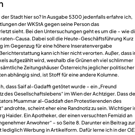
h
 der Stadt hier so? In Ausgabe 5300 jedenfalls erfahre ich,
ittlungen der WKStA gegen seine Person das
etzt sieht. Bei den Untersuchungen geht es um die – wie d
eraten-Causa. Dabei soll die
Heute
-Geschäftsführung Kurz
ng im Gegenzug für eine höhere Inseratenvergabe
ichterstattung kann ich hier nicht verorten. Außer, dass i
ikels aufgezählt wird, weshalb die Grünen eh viel schlimmer
sämtliche Zeitungshäuser Österreichs jeglicher politischer
en abhängig sind, ist Stoff für eine andere Kolumne.
ich, dass Saif al-Gadaffi getötet wurde – ein „Freund
tz des Gesellschaftslebens“ im Wien der Achtziger. Dass de
tators Muammar al-Gaddafi den Protestierenden des
 androhte, scheint eher eine Randnotiz zu sein. Wichtiger i
rg Haider. Ein Apotheker, der einen versuchten Femizid an
angenehmer Anwohner“ – so Seite 8. Darunter ein Beitrag z
lediglich Werbung in Artikelform. Dafür lerne ich in der
OE