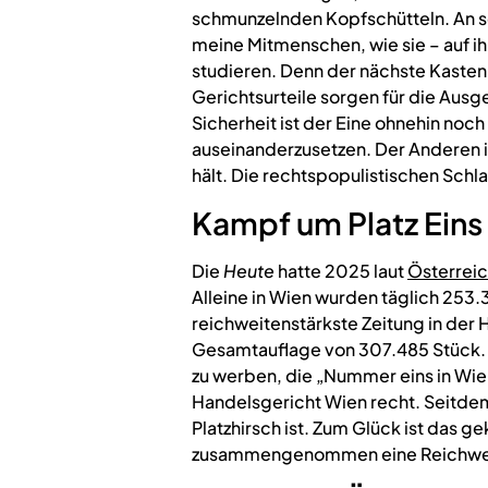
schmunzelnden Kopfschütteln. An s
meine Mitmenschen, wie sie – auf i
studieren. Denn der nächste Kasten i
Gerichtsurteile sorgen für die Ausg
Sicherheit ist der Eine ohnehin noch 
auseinanderzusetzen. Der Anderen is
hält. Die rechtspopulistischen Schl
Kampf um Platz Eins
Die
Heute
hatte 2025 laut
Österreic
Alleine in Wien wurden täglich 253.
reichweitenstärkste Zeitung in der 
Gesamtauflage von 307.485 Stück. Da
zu werben, die „Nummer eins in Wien
Handelsgericht Wien recht. Seitdem
Platzhirsch ist. Zum Glück ist das ge
zusammengenommen eine Reichweite 