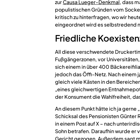
zur
Causa Lueger-Denkmal
, dass m
populistischen Gründen vom Sockel 
kritisch zu hinterfragen, wo wir heute
eingeordnet wird es selbstredend n
Friedliche Koexisten
All diese verschwendete Druckerti
Fußgängerzonen, vor Universitäten
sich einem in über 400 Bäckereifili
jedoch das Öffi-Netz. Nach einem
j
gleich viele Kästen in den Bereichen
„eines gleichwertigen Entnahmepote
der Konsument die Wahlfreiheit, das
An diesem Punkt hätte ich ja gerne
Schicksal des Pensionisten Günter R
in einem Post auf X – nach unterirdi
Sohn betrafen. Daraufhin wurde er
Gericht
gezogen. Außerdem sagt mir 