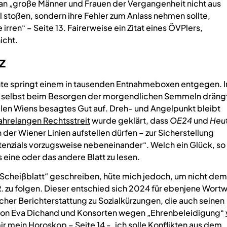
an „große Männer und Frauen der Vergangenheit nicht aus
stoßen, sondern ihre Fehler zum Anlass nehmen sollte,
 irren“ – Seite 13. Fairerweise ein Zitat eines ÖVPlers,
icht.
z
nte springt einem in tausenden Entnahmeboxen entgegen. I
, selbst beim Besorgen der morgendlichen Semmeln dräng
alen Wiens besagtes Gut auf. Dreh- und Angelpunkt bleibt
ahrelangen Rechtsstreit
wurde geklärt, dass
OE24
und
Heu
 der Wiener Linien aufstellen dürfen – zur Sicherstellung
nzials vorzugsweise nebeneinander“. Welch ein Glück, so 
 eine oder das andere Blatt zu lesen.
 „Scheißblatt“ geschreiben, hüte mich jedoch, um nicht dem
. zu folgen. Dieser entschied sich 2024 für ebenjene Wortw
scher Berichterstattung zu Sozialkürzungen, die auch seinen
 von Eva Dichand und Konsorten wegen „Ehrenbeleidigung“
mein Horoskop – Seite 14 -, ich solle Konflikten aus dem