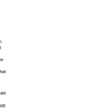
n
t
te
hat
ahl
vor