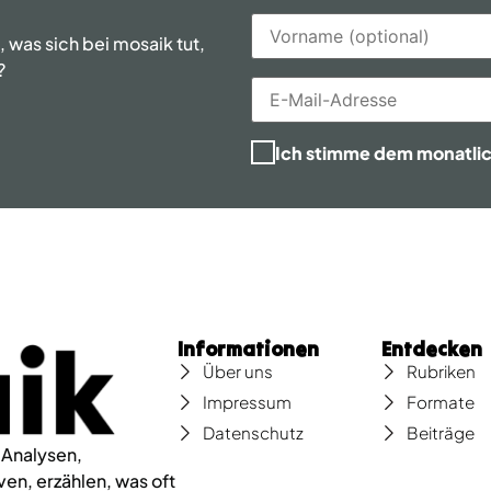
was sich bei mosaik tut,
?
Ich stimme dem monatli
Informationen
Entdecken
Über uns
Rubriken
Impressum
Formate
Datenschutz
Beiträge
 Analysen,
en, erzählen, was oft