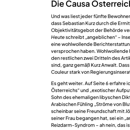
Die Causa Österreic
Und was liest jeder fünfte Bewohner
dass Sebastian Kurz durch die Erm
Objektivitätsgebot der Behörde verl
Heute
schreibt „angeblichen“ – Ins
eine wohlwollende Berichterstattu
versprochen haben. Wohlwollende Ber
den restlichen zwei Dritteln des Art
sind, ganz gemäß Kurz Anwalt. Dass 
Couleur stark von Regierungsinserat
Es geht weiter. Auf Seite 6 erfahre 
Österreichs“ und „exotischer Aufpu
Sohn des ehemaligen libyschen Dik
Arabischen Fühling „Ströme von Blut“
scheinbar seine Freundschaft mit Jö
seiner Frau begangen hat, sei ein „
Reizdarm-Syndrom – ah nein, das ist 