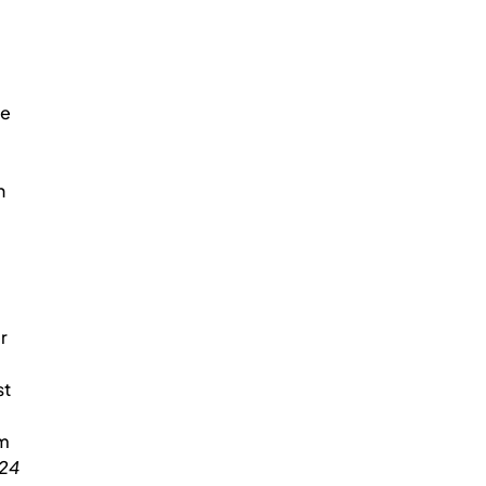
ie
n
r
st
um
24