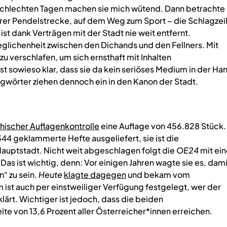
chlechten Tagen machen sie mich wütend. Dann betrachte 
hrer Pendelstrecke, auf dem Weg zum Sport – die Schlagzei
st dank Verträgen mit der Stadt nie weit entfernt.
eglichenheit zwischen den Dichands und den Fellners. Mit
zu verschlafen, um sich ernsthaft mit Inhalten
t sowieso klar, dass sie da kein seriöses Medium in der Ha
agwörter ziehen dennoch ein in den Kanon der Stadt.
hischer Auflagenkontrolle
eine Auflage von 456.828 Stück.
344 geklammerte Hefte ausgeliefert, sie ist die
Hauptstadt. Nicht weit abgeschlagen folgt die
OE24
mit ein
s ist wichtig, denn: Vor einigen Jahren wagte sie es, dami
“ zu sein.
Heute
klagte dagegen
und bekam vom
 ist auch per einstweiliger Verfügung festgelegt, wer der
klärt. Wichtiger ist jedoch, dass die beiden
von 13,6 Prozent aller Österreicher*innen erreichen.