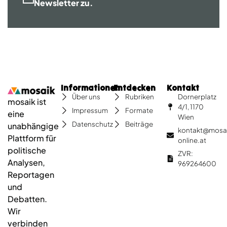
Newsletter zu.
Informationen
Entdecken
Kontakt
Dornerplatz
Über uns
Rubriken
mosaik ist
4/1, 1170
Impressum
Formate
eine
Wien
Datenschutz
Beiträge
unabhängige
kontakt@mosa
Plattform für
online.at
politische
ZVR:
Analysen,
969264600
Reportagen
und
Debatten.
Wir
verbinden