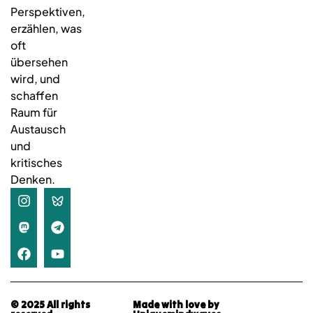
Perspektiven,
erzählen, was
oft
übersehen
wird, und
schaffen
Raum für
Austausch
und
kritisches
Denken.
© 2025 All rights
Made with love by