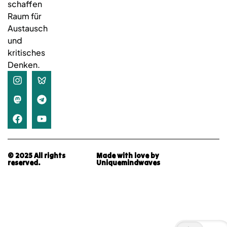
schaffen
Raum für
Austausch
und
kritisches
Denken.
© 2025 All rights
Made with love by
reserved.
Uniquemindwaves