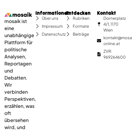
Informationen
Entdecken
Kontakt
Dornerplatz
Über uns
Rubriken
mosaik ist
4/1, 1170
Impressum
Formate
eine
Wien
Datenschutz
Beiträge
unabhängige
kontakt@mosa
Plattform für
online.at
politische
ZVR:
Analysen,
969264600
Reportagen
und
Debatten.
Wir
verbinden
Perspektiven,
erzählen, was
oft
übersehen
wird, und