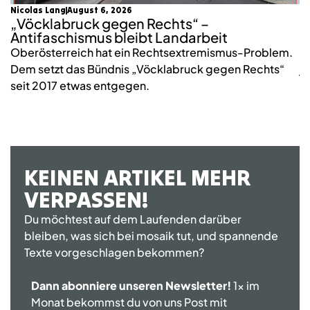
Nicolas Lang
August 6, 2026
mo
„Vöcklabruck gegen Rechts“ –
K
Antifaschismus bleibt Landarbeit
S
Oberösterreich hat ein Rechtsextremismus-Problem.
2
Dem setzt das Bündnis „Vöcklabruck gegen Rechts“
j
seit 2017 etwas entgegen.
KEINEN ARTIKEL MEHR
VERPASSEN!
Du möchtest auf dem Laufenden darüber
bleiben, was sich bei mosaik tut, und spannende
Texte vorgeschlagen bekommen?
Dann abonniere unseren Newsletter!
1x im
Monat bekommst du von uns Post mit